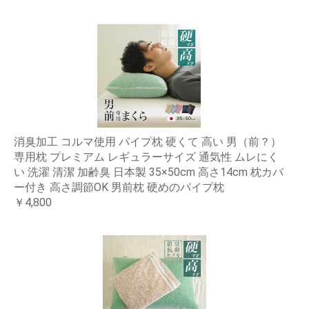
消臭加工 コルマ使用 パイプ枕 硬くて 高い 男（前？）
専用枕 プレミアム レギュラーサイズ 通気性 ムレにく
い 洗濯 清潔 加齢臭 日本製 35×50cm 高さ14cm 枕カバ
ー付き 高さ調節OK 男前枕 硬めのパイプ枕
￥4,800