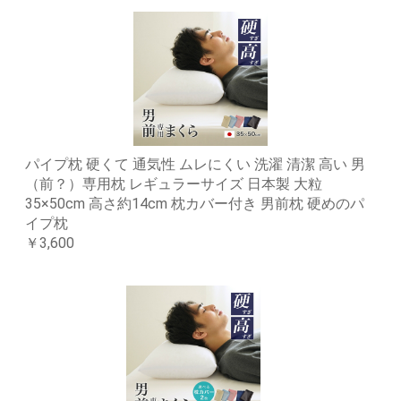
パイプ枕 硬くて 通気性 ムレにくい 洗濯 清潔 高い 男
（前？）専用枕 レギュラーサイズ 日本製 大粒
35×50cm 高さ約14cm 枕カバー付き 男前枕 硬めのパ
イプ枕
￥3,600