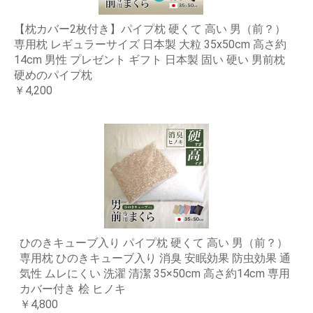
【枕カバー2枚付き】パイプ枕 硬くて 高い 男（前？）
専用枕 レギュラーサイズ 日本製 大粒 35x50cm 高さ約
14cm 男性 プレゼント ギフト 日本製 固い 硬い 男前枕
硬めのパイプ枕
￥4,200
ひのきキューブ入り パイプ枕 硬くて 高い 男（前？）
専用枕 ひのきキューブ入り 消臭 安眠効果 防虫効果 通
気性 ムレにくい 洗濯 清潔 35×50cm 高さ約14cm 専用
カバー付き 桧 ヒノキ
￥4,800