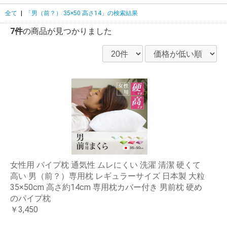
全て
|
「男（前？） 35×50 高さ14」の検索結果
7件
の商品が見つかりました
女性用 パイプ枕 通気性 ムレにくい 洗濯 清潔 硬くて
高い 男（前？）専用枕 レギュラーサイズ 日本製 大粒
35×50cm 高さ約14cm 専用枕カバー付き 男前枕 硬め
のパイプ枕
￥3,450