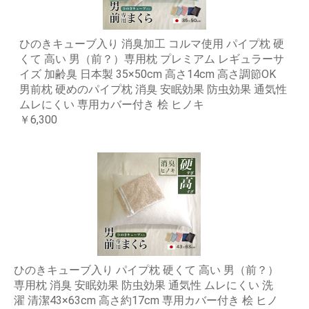
ひのきキューブ入り 消臭加工 コルマ使用 パイプ枕 硬
くて 高い 男（前？）専用枕 プレミアム レギュラーサ
イズ 加齢臭 日本製 35×50cm 高さ14cm 高さ調節OK
男前枕 硬めのパイプ枕 消臭 安眠効果 防虫効果 通気性
ムレにくい 専用カバー付き 桧 ヒノキ
￥6,300
ひのきキューブ入り パイプ枕 硬くて 高い 男（前？）
専用枕 消臭 安眠効果 防虫効果 通気性 ムレにくい 洗
濯 清潔43×63cm 高さ約17cm 専用カバー付き 桧 ヒノ