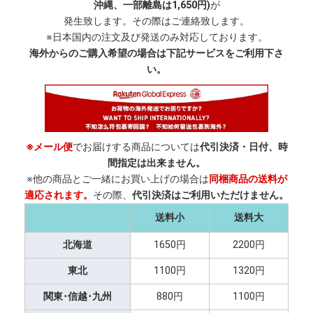
沖縄、一部離島は1,650円)
が
発生致します。その際はご連絡致します。
※日本国内の注文及び発送のみ対応しております。
海外からのご購入希望の場合は下記サービスをご利用下さ
い。
※メール便
でお届けする商品については
代引決済・日付、時
間指定は出来ません。
※他の商品とご一緒にお買い上げの場合は
同梱商品の送料が
適応されます。
その際、
代引決済はご利用いただけません。
送料小
送料大
北海道
1650円
2200円
東北
1100円
1320円
関東･信越･九州
880円
1100円