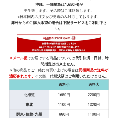
沖縄、一部離島は1,650円)
が
発生致します。その際はご連絡致します。
※日本国内の注文及び発送のみ対応しております。
海外からのご購入希望の場合は下記サービスをご利用下さ
い。
※メール便
でお届けする商品については
代引決済・日付、時
間指定は出来ません。
※他の商品とご一緒にお買い上げの場合は
同梱商品の送料が
適応されます。
その際、
代引決済はご利用いただけません。
送料小
送料大
北海道
1650円
2200円
東北
1100円
1320円
関東･信越･九州
880円
1100円