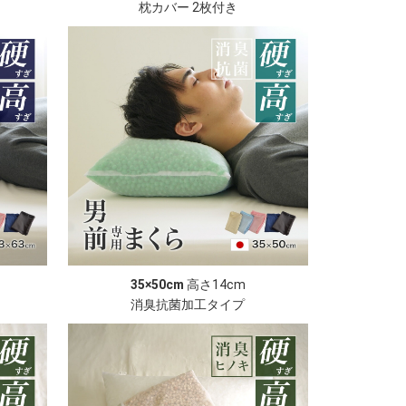
枕カバー 2枚付き
35×50cm
高さ14cm
消臭抗菌加工タイプ