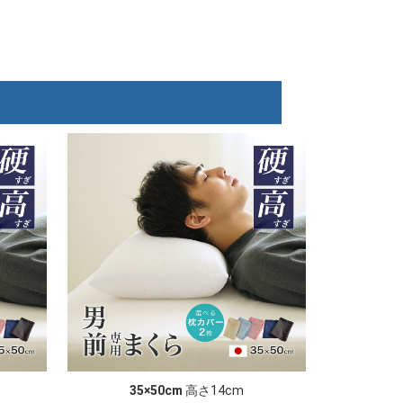
35×50cm
高さ14cm