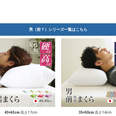
男（前？）シリーズ一覧はこちら
43×63cm
高さ17cm
35×50cm
高さ14cm