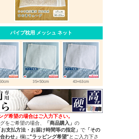
パイプ枕用 メッシュ ネット
50cm
35×50cm
43×63cm
ング希望の場合はご入力下さい。
グをご希望の場合、
「商品購入」
の
2「お支払方法・お届け時間等の指定」
で
「その
合わせ」
欄に
”ラッピング希望”
とご入力下さ