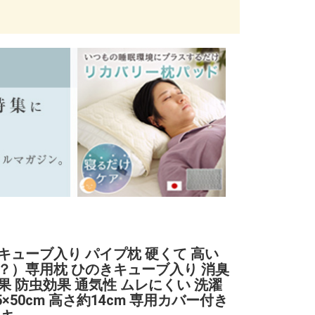
キューブ入り パイプ枕 硬くて 高い
？）専用枕 ひのきキューブ入り 消臭
果 防虫効果 通気性 ムレにくい 洗濯
5×50cm 高さ約14cm 専用カバー付き