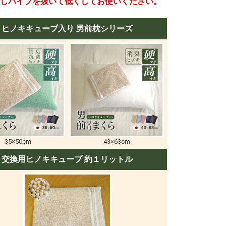
しパイプを抜いて低くしてお使いください。
ヒノキキューブ入り 男前枕シリーズ
35×50cm
43×63cm
交換用ヒノキキューブ 約１リットル