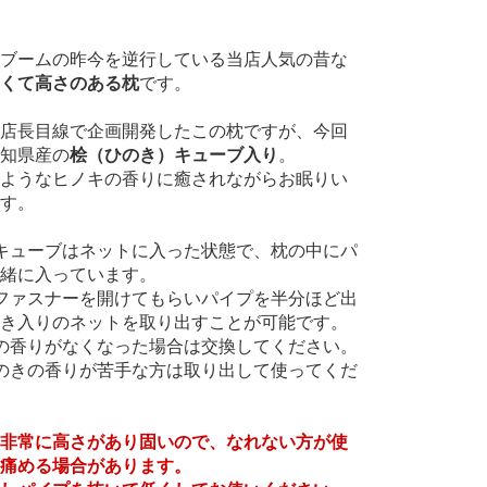
ブームの昨今を逆行している当店人気の昔な
くて高さのある枕
です。
店長目線で企画開発したこの枕ですが、今回
知県産の
桧（ひのき）キューブ入り
。
ようなヒノキの香りに癒されながらお眠りい
す。
キューブはネットに入った状態で、枕の中にパ
緒に入っています。
ファスナーを開けてもらいパイプを半分ほど出
き入りのネットを取り出すことが可能です。
の香りがなくなった場合は交換してください。
のきの香りが苦手な方は取り出して使ってくだ
非常に高さがあり固いので、なれない方が使
痛める場合があります。