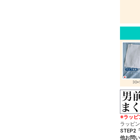
30×
※ラッピ
ラッピン
STEP
他お問い