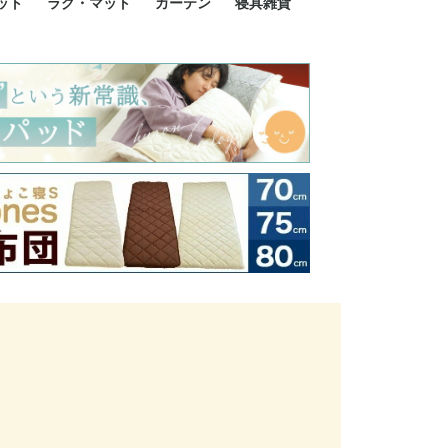
ット
ラグ・マット
カーテン
寝具雑貨
イズ
サイズ
ルサイズ
イズ
綿100%
ア 掛け布団カバー
ル 掛け布団カバー
ルロング 掛け布団
ブル 掛け布団カバ
 掛け布団カバー
ロング 掛け布団カ
ン 掛け布団カバー
掛け布団カバー
ア 敷布団カバー
ングル 敷布団カバ
ル 敷布団カバー
ルロング 敷布団カ
 敷布団カバー
0cm 枕カバー
3cm 枕カバー
0cm 枕カバー
 枕カバー
ル BOXシーツ
ルロング BOXシー
ブル BOXシーツ
 BOXシーツ
ーロング BOXシー
2点セット
3点セット
既成カーテンのサイズ
遮光カーテン
レース・シアーカーテン
Disney ディズニーカーテ
MOOMIN ムーミンカーテ
PEANUTS ピーナツカー
美容・化粧品
シルク寝具・雑貨
HURONテクノロジー リ
ソファカバー
ひざ掛け
パジャマ
クッション
玄関・フロアーマット
ペット用ベッド
インテリア
その他寝具雑貨
100×133～13
100×176～17
100×198～20
ミッキー MIC
プリンセス PR
プーさん Poo
アリス ALICE
ピーターパン P
ー
ン
ン
テン (SNOOPY スヌーピ
カバリー寝具
ー)