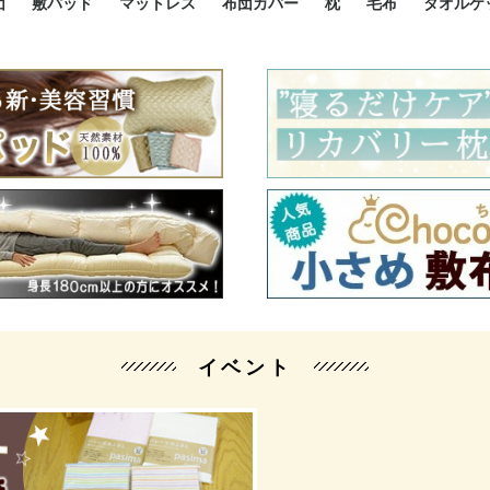
団
敷パッド
マットレス
布団カバー
枕
毛布
タオルケ
ルド
ルド
ダウン
ニ敷布団
い敷布団
い敷布団
性敷布団
シングルサイズ敷パッド
小さい敷パッド
大きい敷パッド
シルク敷パッド
枕パッド
シルク枕パッド
除湿シート
接触冷感パッド
暖かパッド
ガーゼケット
オーガニックコットン
ベッドパッド
パッドセット
70cm幅 ミニシングル
75cm幅 ショートセミシ
80cm幅 セミシングル
掛け布団カバー
敷布団カバー
枕カバー
BOXシーツ
防ダニカバー
クッションカバー
オーガニックコットン
カバーセット
小さめ 35×50cm
やや小さめ 35×55cm
普通 43×63cm
大きめ 50×70cm
パイプ枕
高反発枕
低反発枕
機能性枕・その他枕
ハーフサ
シングル
セミダブ
ダブルサ
接触冷感
天然素材 
ジュニ
シング
シング
セミダ
ダブル
ダブル
クィー
暖か 
ジュニ
セミシ
シング
シング
ダブル
35x5
43x6
50x7
シルク
シング
シング
セミダ
ダブル
スーパ
カバー
カバー
ングル
カバ
ー
バー
ー
バー
ツ
ツ
イベント