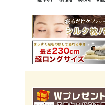
布団セット
羽毛布団
掛け布団
敷布
羽毛布団セット
小さい布団セット
大きい布団セット
掛け布団セット
敷布団セット
プレミアムゴールド
ロイヤルゴールド
エクセルゴールド
ニューゴールド
マザーダックダウン
マザーグースダウン
スーパーロングサイズ
洗える羽毛布団
肌掛け布団
防ダニ掛け布団
洗える掛け布団
小さい掛け布団
大きい掛け布団
肌掛け布団
2点セット
3点セット
4点セット
5点セット
6点セット
エクセルゴー
ロイヤルゴー
マザーダック
2点セット
3点セット
4点セット
6点セット
2点セット
3点セット
防ダ
小さ
大き
機能