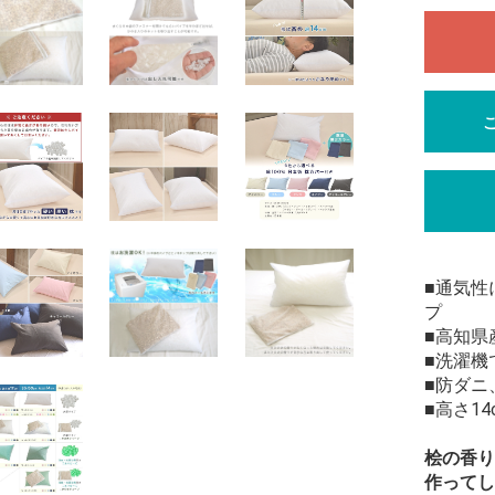
■通気性
プ
■高知県
■洗濯機
■防ダニ
■高さ1
桧の香り
作ってし