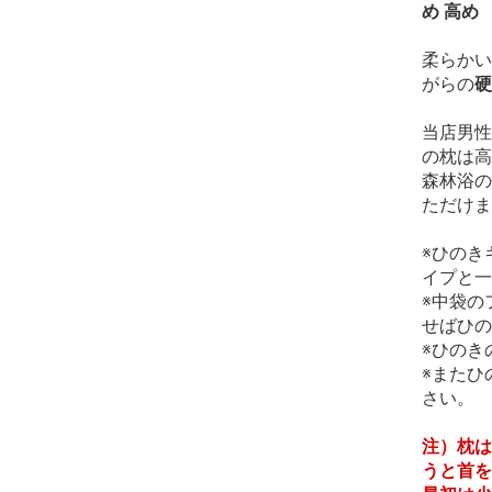
め 高め
柔らかい
がらの
硬
当店男性
の枕は高
森林浴の
ただけま
※ひのき
イプと一
※中袋の
せばひの
※ひのき
※またひ
さい。
注）枕は
うと首を