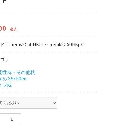
ノキ
00
税込
ード：
m-mk3550HKbl ～ m-mk3550HKpk
ゴリ
能性枕・その他枕
め 35×50cm
イプ枕