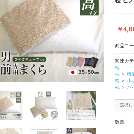
桧 ヒ
￥4,8
商品コ
関連カテ
枕
枕
＞
機
枕
＞
小さ
枕
＞
パ
数量