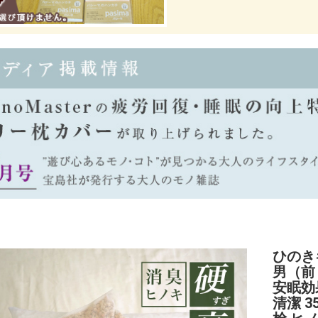
ひのき
男（前
安眠効
清潔 3