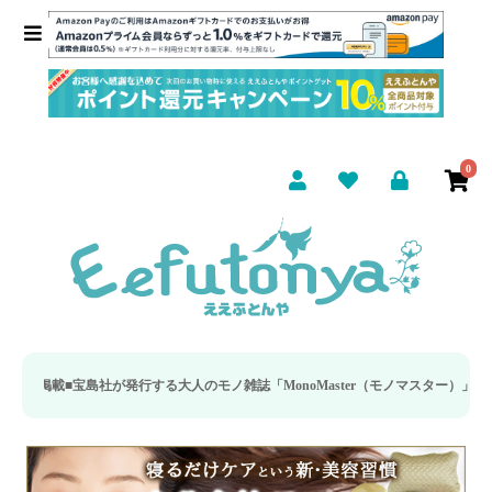
0
■
宝島社が発行する大人のモノ雑誌「MonoMaster（モノマスター）」の疲労回