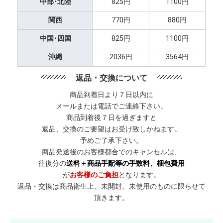
中部･北陸
825円
1100円
関西
770円
880円
中国･四国
825円
1100円
沖縄
2036円
3564円
返品・交換について
商品到着日より７日以内に
メールまたは電話でご連絡下さい。
商品到着後７日を過ぎますと
返品、交換のご要望はお受け致しかねます。
予めご了承下さい。
商品発送後のお客様都合でのキャンセルは、
往復分の
送料＋商品手配等の手数料、梱包費用
が
お客様のご負担
となります。
返品・交換は商品衛生上、未開封、未使用のものに限らせて
頂きます。