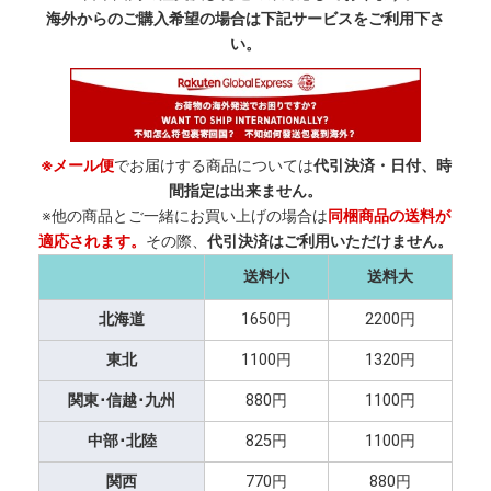
海外からのご購入希望の場合は下記サービスをご利用下さ
い。
※メール便
でお届けする商品については
代引決済・日付、時
間指定は出来ません。
※他の商品とご一緒にお買い上げの場合は
同梱商品の送料が
適応されます。
その際、
代引決済はご利用いただけません。
送料小
送料大
北海道
1650円
2200円
東北
1100円
1320円
関東･信越･九州
880円
1100円
中部･北陸
825円
1100円
関西
770円
880円