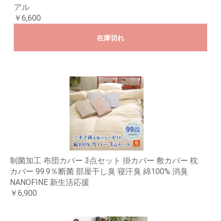
アル
￥6,600
在庫切れ
制菌加工 布団カバー 3点セット 掛カバー 敷カバー 枕
カバー 99.9％断菌 部屋干し臭 寝汗臭 綿100% 消臭
NANOFINE 新生活応援
￥6,900