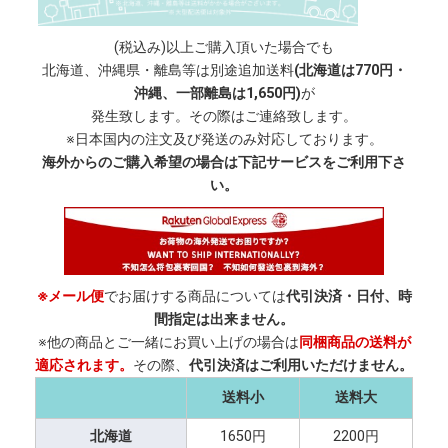
(税込み)以上ご購入頂いた場合でも
北海道、沖縄県・離島等は別途追加送料
(北海道は770円・
沖縄、一部離島は1,650円)
が
発生致します。その際はご連絡致します。
※日本国内の注文及び発送のみ対応しております。
海外からのご購入希望の場合は下記サービスをご利用下さ
い。
※メール便
でお届けする商品については
代引決済・日付、時
間指定は出来ません。
※他の商品とご一緒にお買い上げの場合は
同梱商品の送料が
適応されます。
その際、
代引決済はご利用いただけません。
送料小
送料大
北海道
1650円
2200円