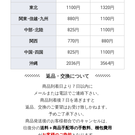
東北
1100円
1320円
関東･信越･九州
880円
1100円
中部･北陸
825円
1100円
関西
770円
880円
中国･四国
825円
1100円
沖縄
2036円
3564円
返品・交換について
商品到着日より７日以内に
メールまたは電話でご連絡下さい。
商品到着後７日を過ぎますと
返品、交換のご要望はお受け致しかねます。
予めご了承下さい。
商品発送後のお客様都合でのキャンセルは、
往復分の
送料＋商品手配等の手数料、梱包費用
が
お客様のご負担
となります。