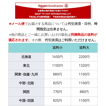
※メール便
でお届けする商品については
代引決済・日付、時
間指定は出来ません。
※他の商品とご一緒にお買い上げの場合は
同梱商品の送料が
適応されます。
その際、
代引決済はご利用いただけません。
送料小
送料大
北海道
1650円
2200円
東北
1100円
1320円
関東･信越･九州
880円
1100円
中部･北陸
825円
1100円
関西
770円
880円
中国･四国
825円
1100円