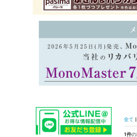
全て
|
1件
の