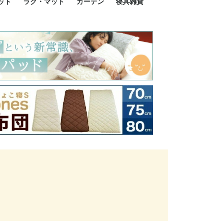
ット
ラグ・マット
カーテン
寝具雑貨
イズ
サイズ
ルサイズ
イズ
綿100%
ア 掛け布団カバー
ル 掛け布団カバー
ルロング 掛け布団
ブル 掛け布団カバ
 掛け布団カバー
ロング 掛け布団カ
ン 掛け布団カバー
掛け布団カバー
ア 敷布団カバー
ングル 敷布団カバ
ル 敷布団カバー
ルロング 敷布団カ
 敷布団カバー
0cm 枕カバー
3cm 枕カバー
0cm 枕カバー
 枕カバー
ル BOXシーツ
ルロング BOXシー
ブル BOXシーツ
 BOXシーツ
ーロング BOXシー
2点セット
3点セット
既成カーテンのサイズ
遮光カーテン
レース・シアーカーテン
Disney ディズニーカーテ
MOOMIN ムーミンカーテ
PEANUTS ピーナツカー
美容・化粧品
シルク寝具・雑貨
HURONテクノロジー リ
ソファカバー
ひざ掛け
パジャマ
クッション
玄関・フロアーマット
ペット用ベッド
インテリア
その他寝具雑貨
100×133～13
100×176～17
100×198～20
ミッキー MIC
プリンセス PR
プーさん Poo
アリス ALICE
ピーターパン P
ー
ン
ン
テン (SNOOPY スヌーピ
カバリー寝具
ー)