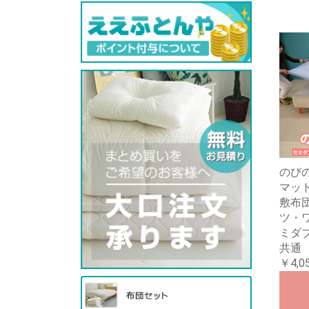
のび
マット
敷布
ツ・
ミダ
共通
￥4,0