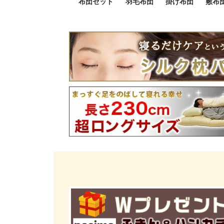
布団セット
羽毛布団
掛け布団
敷布
羽毛布団セット
小さい布団セット
大きい布団セット
掛け布団セット
敷布団セット
プレミアムゴールド
ロイヤルゴールド
エクセルゴールド
ニューゴールド
マザーダックダウン
マザーグースダウン
スーパーロングサイズ
洗える羽毛布団
肌掛け布団
防ダニ掛け布団
洗える掛け布団
小さい掛け布団
大きい掛け布団
肌掛け布団
2点セット
3点セット
4点セット
5点セット
6点セット
エクセルゴー
ロイヤルゴー
マザーダック
2点セット
3点セット
4点セット
6点セット
2点セット
3点セット
防ダ
小さ
大き
機能