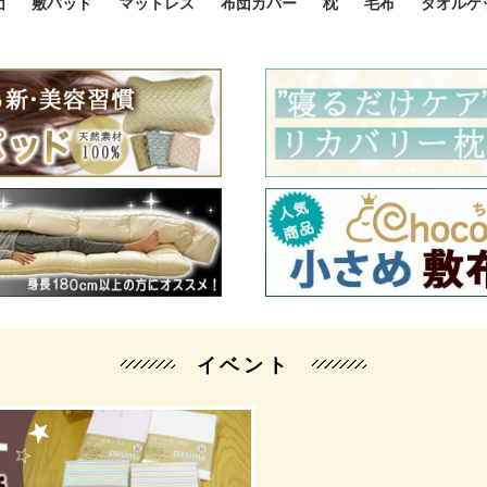
団
敷パッド
マットレス
布団カバー
枕
毛布
タオルケ
ルド
ルド
ダウン
ニ敷布団
い敷布団
い敷布団
性敷布団
シングルサイズ敷パッド
小さい敷パッド
大きい敷パッド
シルク敷パッド
枕パッド
シルク枕パッド
除湿シート
接触冷感パッド
暖かパッド
ガーゼケット
オーガニックコットン
ベッドパッド
パッドセット
70cm幅 ミニシングル
75cm幅 ショートセミシ
80cm幅 セミシングル
掛け布団カバー
敷布団カバー
枕カバー
BOXシーツ
防ダニカバー
クッションカバー
オーガニックコットン
カバーセット
小さめ 35×50cm
やや小さめ 35×55cm
普通 43×63cm
大きめ 50×70cm
パイプ枕
高反発枕
低反発枕
機能性枕・その他枕
ハーフサ
シングル
セミダブ
ダブルサ
接触冷感
天然素材 
ジュニ
シング
シング
セミダ
ダブル
ダブル
クィー
暖か 
ジュニ
セミシ
シング
シング
ダブル
35x5
43x6
50x7
シルク
シング
シング
セミダ
ダブル
スーパ
カバー
カバー
ングル
カバ
ー
バー
ー
バー
ツ
ツ
イベント