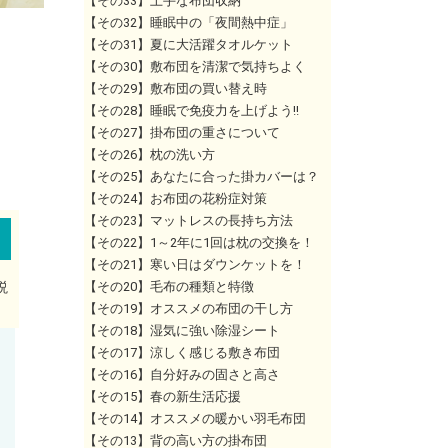
【その33】上手な布団収納
【その32】睡眠中の「夜間熱中症」
【その31】夏に大活躍タオルケット
【その30】敷布団を清潔で気持ちよく
【その29】敷布団の買い替え時
【その28】睡眠で免疫力を上げよう!!
【その27】掛布団の重さについて
【その26】枕の洗い方
【その25】あなたに合った掛カバーは？
【その24】お布団の花粉症対策
【その23】マットレスの長持ち方法
【その22】1～2年に1回は枕の交換を！
【その21】寒い日はダウンケットを！
説
【その20】毛布の種類と特徴
【その19】オススメの布団の干し方
【その18】湿気に強い除湿シート
【その17】涼しく感じる敷き布団
【その16】自分好みの固さと高さ
【その15】春の新生活応援
【その14】オススメの暖かい羽毛布団
【その13】背の高い方の掛布団