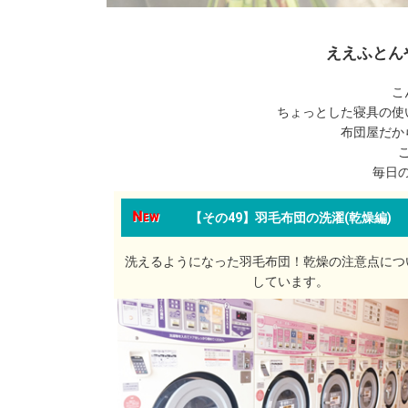
ええふとん
こ
ちょっとした寝具の使
布団屋だか
毎日
【その49】羽毛布団の洗濯(乾燥編)
洗えるようになった羽毛布団！乾燥の注意点につ
しています。