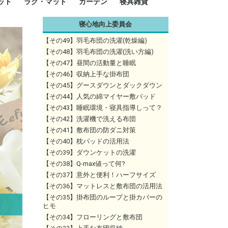
ット
ラグ・マット
カーテン
寝具雑貨
寝心地向上委員会
イズ
サイズ
ルサイズ
イズ
綿100%
ア 掛け布団カバー
ル 掛け布団カバー
ルロング 掛け布団
ブル 掛け布団カバ
 掛け布団カバー
ロング 掛け布団カ
ン 掛け布団カバー
掛け布団カバー
ア 敷布団カバー
ングル 敷布団カバ
ル 敷布団カバー
ルロング 敷布団カ
 敷布団カバー
0cm 枕カバー
3cm 枕カバー
0cm 枕カバー
 枕カバー
ル BOXシーツ
ルロング BOXシー
ブル BOXシーツ
 BOXシーツ
ーロング BOXシー
2点セット
3点セット
既成カーテンのサイズ
遮光カーテン
レース・シアーカーテン
Disney ディズニーカーテ
MOOMIN ムーミンカーテ
PEANUTS ピーナツカー
美容・化粧品
シルク寝具・雑貨
HURONテクノロジー リ
ソファカバー
ひざ掛け
パジャマ
クッション
玄関・フロアーマット
ペット用ベッド
インテリア
その他寝具雑貨
100×133～13
100×176～17
100×198～20
ミッキー MIC
プリンセス PR
プーさん Poo
アリス ALICE
ピーターパン P
ー
ン
ン
テン (SNOOPY スヌーピ
カバリー寝具
【その49】羽毛布団の洗濯(乾燥編)
ー)
【その48】羽毛布団の洗濯(洗い方編)
【その47】昼間の活動量と睡眠
【その46】収納上手な掛布団
【その45】グースダウンとダックダウン
【その44】人気の綿マイヤー敷パッド
【その43】睡眠環境・寝具指導しって？
【その42】洗濯機で洗える布団
【その41】敷布団の防ダニ対策
【その40】枕パッドの活用法
【その39】ダウンケットの洗濯
【その38】Q-max値って何?
【その37】意外と便利！ハーフサイズ
【その36】マットレスと敷布団の活用法
【その35】掛布団のループと掛カバーの
ヒモ
【その34】フローリングと敷布団