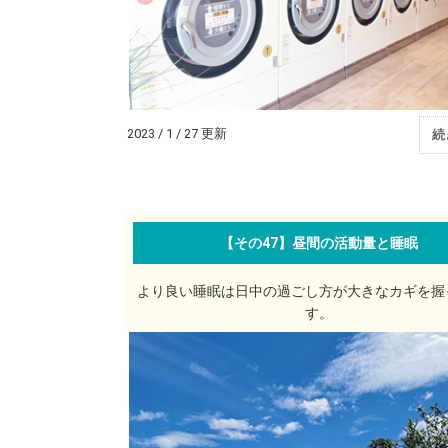
2023 / 1 / 27 更新
続
【その47】昼間の活動量と睡眠
より良い睡眠は日中の過ごし方が大きなカギを握
す。