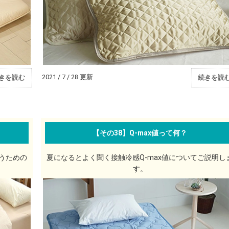
2021 / 7 / 28 更新
きを読む
続きを読
【その38】Q-max値って何？
うための
夏になるとよく聞く接触冷感Q-max値についてご説明し
す。