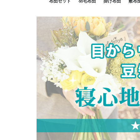
布団セット
羽毛布団
掛け布団
敷布
羽毛布団セット
小さい布団セット
大きい布団セット
掛け布団セット
敷布団セット
プレミアムゴールド
ロイヤルゴールド
エクセルゴールド
ニューゴールド
マザーダックダウン
マザーグースダウン
スーパーロングサイズ
洗える羽毛布団
肌掛け布団
防ダニ掛け布団
洗える掛け布団
小さい掛け布団
大きい掛け布団
肌掛け布団
2点セット
3点セット
4点セット
5点セット
6点セット
エクセルゴー
ロイヤルゴー
マザーダック
2点セット
3点セット
4点セット
6点セット
2点セット
3点セット
防ダ
小さ
大き
機能