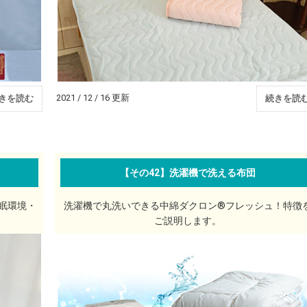
2021 / 12 / 16 更新
きを読む
続きを読
【その42】洗濯機で洗える布団
眠環境・
洗濯機で丸洗いできる中綿ダクロン®フレッシュ！特徴
ご説明します。