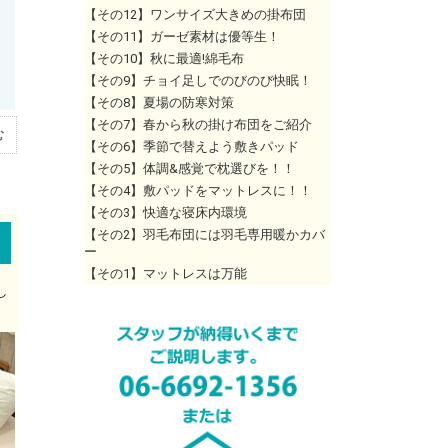
【その12】ワンサイズ大きめの掛布団
【その11】ガーゼ素材は優等生！
【その10】秋に最適!綿毛布
【その9】チョイ足しでのびのび快眠！
【その8】夏場の防寒対策
【その7】春から秋の掛け布団をご紹介
む
【その6】季節で替えよう敷きパッド
【その5】体調&感覚で枕選びを！！
【その4】敷パッドをマットレスに！！
【その3】快適な寝床内環境
【その2】羽毛布団には羽毛専用暖かカバ
ー
【その1】マットレスは万能
し