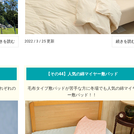
2022 / 3 / 25 更新
きを読む
続きを読
【その44】人気の綿マイヤー敷パッド
れぞれの
毛布タイプ敷パッドが苦手な方に冬場でも人気の綿マイ
ー敷パッド！！