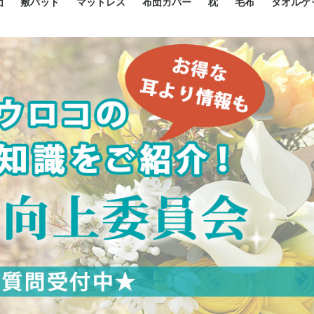
団
敷パッド
マットレス
布団カバー
枕
毛布
タオルケ
ルド
ルド
ダウン
ニ敷布団
い敷布団
い敷布団
性敷布団
シングルサイズ敷パッド
小さい敷パッド
大きい敷パッド
シルク敷パッド
枕パッド
シルク枕パッド
除湿シート
接触冷感パッド
暖かパッド
ガーゼケット
オーガニックコットン
ベッドパッド
パッドセット
70cm幅 ミニシングル
75cm幅 ショートセミシ
80cm幅 セミシングル
掛け布団カバー
敷布団カバー
枕カバー
BOXシーツ
防ダニカバー
クッションカバー
オーガニックコットン
カバーセット
小さめ 35×50cm
やや小さめ 35×55cm
普通 43×63cm
大きめ 50×70cm
パイプ枕
高反発枕
低反発枕
機能性枕・その他枕
ハーフサ
シングル
セミダブ
ダブルサ
接触冷感
天然素材 
ジュニ
シング
シング
セミダ
ダブル
ダブル
クィー
暖か 
ジュニ
セミシ
シング
シング
ダブル
35x5
43x6
50x7
シルク
シング
シング
セミダ
ダブル
スーパ
カバー
カバー
ングル
カバ
ー
バー
ー
バー
ツ
ツ