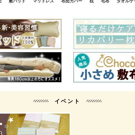
団
敷パッド
マットレス
布団カバー
枕
毛布
タオルケ
ルド
ルド
ダウン
ニ敷布団
い敷布団
い敷布団
性敷布団
シングルサイズ敷パッド
小さい敷パッド
大きい敷パッド
シルク敷パッド
枕パッド
シルク枕パッド
除湿シート
接触冷感パッド
暖かパッド
ガーゼケット
オーガニックコットン
ベッドパッド
パッドセット
70cm幅 ミニシングル
75cm幅 ショートセミシ
80cm幅 セミシングル
掛け布団カバー
敷布団カバー
枕カバー
BOXシーツ
防ダニカバー
クッションカバー
オーガニックコットン
カバーセット
小さめ 35×50cm
やや小さめ 35×55cm
普通 43×63cm
大きめ 50×70cm
パイプ枕
高反発枕
低反発枕
機能性枕・その他枕
ハーフサ
シングル
セミダブ
ダブルサ
接触冷感
天然素材 
ジュニ
シング
シング
セミダ
ダブル
ダブル
クィー
暖か 
ジュニ
セミシ
シング
シング
ダブル
35x5
43x6
50x7
シルク
シング
シング
セミダ
ダブル
スーパ
カバー
カバー
ングル
カバ
ー
バー
ー
バー
ツ
ツ
イベント