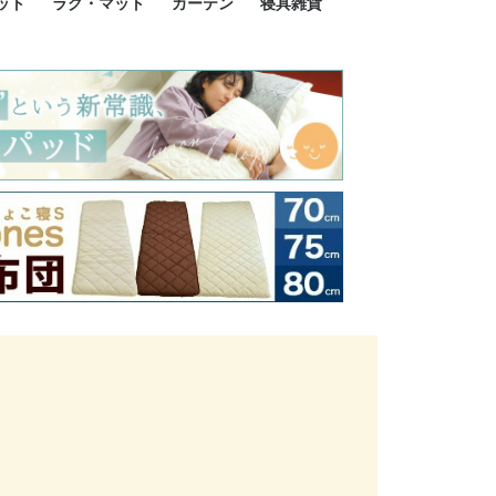
ット
ラグ・マット
カーテン
寝具雑貨
イズ
サイズ
ルサイズ
イズ
綿100%
ア 掛け布団カバー
ル 掛け布団カバー
ルロング 掛け布団
ブル 掛け布団カバ
 掛け布団カバー
ロング 掛け布団カ
ン 掛け布団カバー
掛け布団カバー
ア 敷布団カバー
ングル 敷布団カバ
ル 敷布団カバー
ルロング 敷布団カ
 敷布団カバー
0cm 枕カバー
3cm 枕カバー
0cm 枕カバー
 枕カバー
ル BOXシーツ
ルロング BOXシー
ブル BOXシーツ
 BOXシーツ
ーロング BOXシー
2点セット
3点セット
既成カーテンのサイズ
遮光カーテン
レース・シアーカーテン
Disney ディズニーカーテ
MOOMIN ムーミンカーテ
PEANUTS ピーナツカー
美容・化粧品
シルク寝具・雑貨
HURONテクノロジー リ
ソファカバー
ひざ掛け
パジャマ
クッション
玄関・フロアーマット
ペット用ベッド
インテリア
その他寝具雑貨
100×133～13
100×176～17
100×198～20
ミッキー MIC
プリンセス PR
プーさん Poo
アリス ALICE
ピーターパン P
ー
ン
ン
テン (SNOOPY スヌーピ
カバリー寝具
ー)