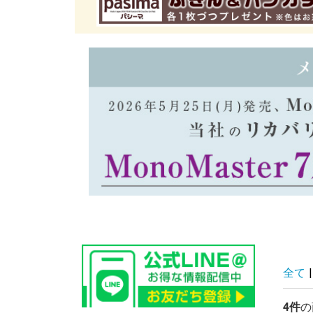
全て
|
4件
の