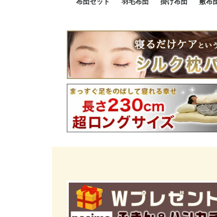
布団セット
羽毛布団
掛け布団
敷布
羽毛布団セット
小さい布団セット
大きい布団セット
掛け布団セット
敷布団セット
プレミアムゴールド
ロイヤルゴールド
エクセルゴールド
ニューゴールド
マザーダックダウン
マザーグースダウン
スーパーロングサイズ
洗える羽毛布団
肌掛け布団
防ダニ掛け布団
洗える掛け布団
小さい掛け布団
大きい掛け布団
肌掛け布団
2点セット
3点セット
4点セット
5点セット
6点セット
エクセルゴー
ロイヤルゴー
マザーダック
2点セット
3点セット
4点セット
6点セット
2点セット
3点セット
防ダ
小さ
大き
機能