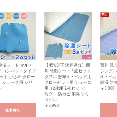
除湿シート マルチ
【45%OFF 決算処分】西
西川 洗
プ コンパクトタイプ
川 除湿シート 3点セット
シングル 
ット 小さめ クロー
ダブル 敷布団・ベッド用
団・ベッ
 シューズ用 シリ
クローゼット用 シューズ
除湿 防
ル
用（2枚組 2枚セット）
￥3,800
防ダニ 防カビ 消臭 シリ
カゲル
￥2,990
在庫切れ