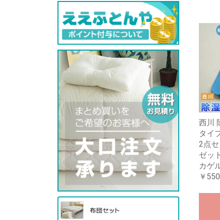
西川 
タイ
2点セ
ゼット
カゲ
￥550