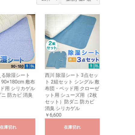
える除湿シート
西川 除湿シート 3点セッ
90×180cm 敷布
ト 2組セット シングル 敷
ド用 シリカゲル
布団・ベッド用 クローゼ
ダニ 防カビ 消臭
ット用 シューズ用（2枚
セット）防ダニ 防カビ
消臭 シリカゲル
￥6,600
在庫切れ
在庫切れ