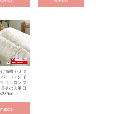
在庫切れ
在庫切れ
掛け布団 セミダ
ーパーロング イ
社 ダクロン フ
 長身の人用 日
×230cm
在庫切れ