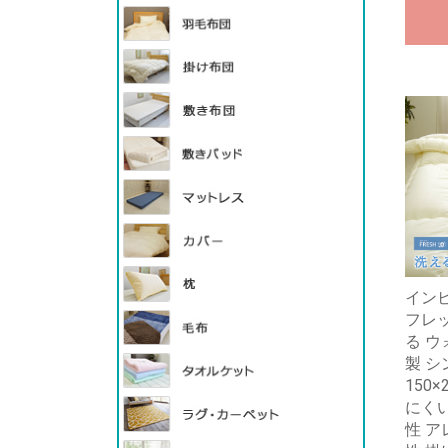
イン
フレッ
る ウ
製 シ
150
にくい
性 ア