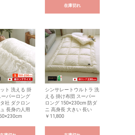
在庫切れ
ット 洗える 掛
シンサレートウルトラ 洗
スーパーロング
える 掛け布団 スーパー
タ社 ダクロン
ロング 150×230cm 防ダ
ュ 長身の人用
ニ 高身長 大きい 長い
0×230cm
￥11,800