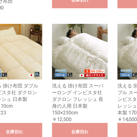
在庫切れ
け布団
00
 掛け布団 ダブル
洗える 掛け布団 スーパ
洗える 
ビスタ社 ダクロン
ーロング インビスタ社
ブル ス
ッシュ 日本製
ダクロン フレッシュ 長
ンビスタ
210cm
身の人用 日本製
レッシュ
223
150×230cm
本製 170
￥12,500
￥14,000
在庫切れ
在庫切れ