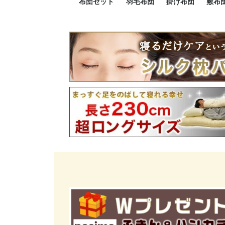
布団セット
羽毛布団
掛け布団
敷布
羽毛布団セット
小さい布団セット
大きい布団セット
掛け布団セット
敷布団セット
プレミアムゴールド
ロイヤルゴールド
エクセルゴールド
ニューゴールド
マザーダックダウン
マザーグースダウン
スーパーロングサイズ
洗える羽毛布団
肌掛け布団
防ダニ掛け布団
洗える掛け布団
小さい掛け布団
大きい掛け布団
肌掛け布団
2点セット
3点セット
4点セット
5点セット
6点セット
エクセルゴー
ロイヤルゴー
マザーダック
2点セット
3点セット
4点セット
6点セット
2点セット
3点セット
防ダ
小さ
大き
機能