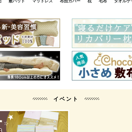
団
敷パッド
マットレス
布団カバー
枕
毛布
タオルケ
ルド
ルド
ダウン
ニ敷布団
い敷布団
い敷布団
性敷布団
シングルサイズ敷パッド
小さい敷パッド
大きい敷パッド
シルク敷パッド
枕パッド
シルク枕パッド
除湿シート
接触冷感パッド
暖かパッド
ガーゼケット
オーガニックコットン
ベッドパッド
パッドセット
70cm幅 ミニシングル
75cm幅 ショートセミシ
80cm幅 セミシングル
掛け布団カバー
敷布団カバー
枕カバー
BOXシーツ
防ダニカバー
クッションカバー
オーガニックコットン
カバーセット
小さめ 35×50cm
やや小さめ 35×55cm
普通 43×63cm
大きめ 50×70cm
パイプ枕
高反発枕
低反発枕
機能性枕・その他枕
ハーフサ
シングル
セミダブ
ダブルサ
接触冷感
天然素材 
ジュニ
シング
シング
セミダ
ダブル
ダブル
クィー
暖か 
ジュニ
セミシ
シング
シング
ダブル
35x5
43x6
50x7
シルク
シング
シング
セミダ
ダブル
スーパ
カバー
カバー
ングル
カバ
ー
バー
ー
バー
ツ
ツ
イベント