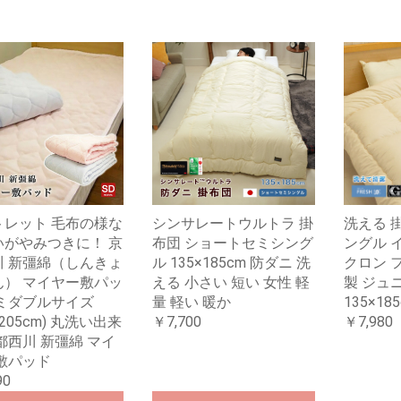
トレット 毛布の様な
シンサレートウルトラ 掛
洗える 
いがやみつきに！ 京
布団 ショートセミシング
ングル 
川 新彊綿（しんきょ
ル 135×185cm 防ダニ 洗
クロン 
ん） マイヤー敷パッ
える 小さい 短い 女性 軽
製 ジュ
セミダブルサイズ
量 軽い 暖か
135×18
×205cm) 丸洗い出来
￥7,700
￥7,980
都西川 新彊綿 マイ
敷パッド
90