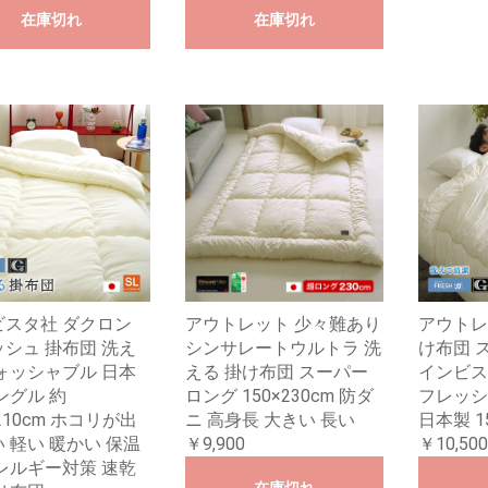
在庫切れ
在庫切れ
ビスタ社 ダクロン
アウトレット 少々難あり
アウトレ
シュ 掛布団 洗え
シンサレートウルトラ 洗
け布団 
ォッシャブル 日本
える 掛け布団 スーパー
インビス
ングル 約
ロング 150×230cm 防ダ
フレッシ
×210cm ホコリが出
ニ 高身長 大きい 長い
日本製 15
 軽い 暖かい 保温
￥9,900
￥10,500
レルギー対策 速乾