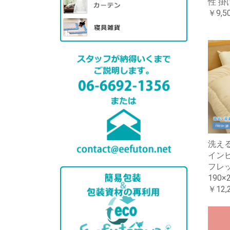
性 掛
￥9,5
洗える
イン
フレ
190×
￥12,