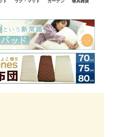
ット
ラグ・マット
カーテン
寝具雑貨
イズ
サイズ
ルサイズ
イズ
綿100%
ア 掛け布団カバー
ル 掛け布団カバー
ルロング 掛け布団
ブル 掛け布団カバ
 掛け布団カバー
ロング 掛け布団カ
ン 掛け布団カバー
掛け布団カバー
ア 敷布団カバー
ングル 敷布団カバ
ル 敷布団カバー
ルロング 敷布団カ
 敷布団カバー
0cm 枕カバー
3cm 枕カバー
0cm 枕カバー
 枕カバー
ル BOXシーツ
ルロング BOXシー
ブル BOXシーツ
 BOXシーツ
ーロング BOXシー
2点セット
3点セット
既成カーテンのサイズ
遮光カーテン
レース・シアーカーテン
Disney ディズニーカーテ
MOOMIN ムーミンカーテ
PEANUTS ピーナツカー
美容・化粧品
シルク寝具・雑貨
HURONテクノロジー リ
ソファカバー
ひざ掛け
パジャマ
クッション
玄関・フロアーマット
ペット用ベッド
インテリア
その他寝具雑貨
100×133～13
100×176～17
100×198～20
ミッキー MIC
プリンセス PR
プーさん Poo
アリス ALICE
ピーターパン P
ー
ン
ン
テン (SNOOPY スヌーピ
カバリー寝具
ー)