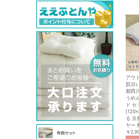
アウ
肌沿
都西
うめ
ド 
(120
る 京
ヤー 
￥2,9