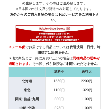
発生致します。その際はご連絡致します。
※日本国内の注文及び発送のみ対応しております。
海外からのご購入希望の場合は下記サービスをご利用下さ
い。
※メール便
でお届けする商品については
代引決済・日付、時
間指定は出来ません。
※他の商品とご一緒にお買い上げの場合は
同梱商品の送料が
適応されます。
その際、
代引決済はご利用いただけません。
送料小
送料大
北海道
1650円
2200円
東北
1100円
1320円
関東･信越･九州
880円
1100円
中部･北陸
825円
1100円