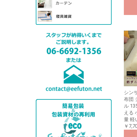
シン
布団
ル 13
える 
量 軽
￥7,7