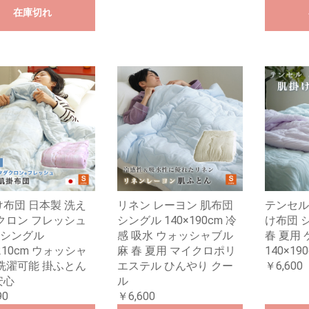
在庫切れ
布団 日本製 洗え
リネン レーヨン 肌布団
テンセル
クロン フレッシュ
シングル 140×190cm 冷
け布団 
e シングル
感 吸水 ウォッシャブル
春 夏用
×210cm ウォッシャ
麻 春 夏用 マイクロポリ
140×19
洗濯可能 掛ふとん
エステル ひんやり クー
￥6,600
安心
ル
90
￥6,600