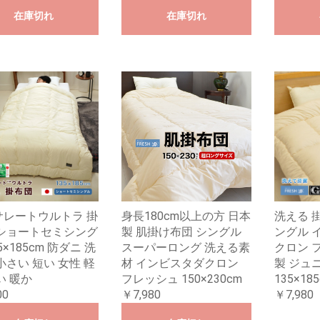
在庫切れ
在庫切れ
サレートウルトラ 掛
身長180cm以上の方 日本
洗える 
 ショートセミシング
製 肌掛け布団 シングル
ングル 
5×185cm 防ダニ 洗
スーパーロング 洗える素
クロン 
小さい 短い 女性 軽
材 インビスタダクロン
製 ジュ
い 暖か
フレッシュ 150×230cm
135×18
00
￥7,980
￥7,980