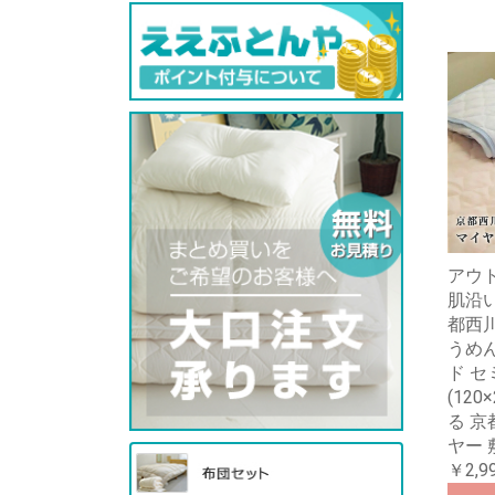
アウ
肌沿
都西
うめ
ド 
(120
る 京
ヤー 
￥2,9