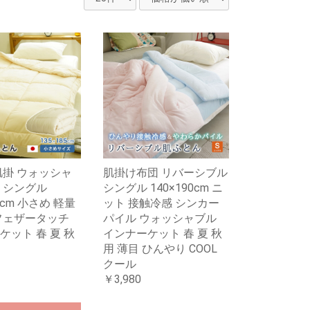
肌掛 ウォッシャ
肌掛け布団 リバーシブル
ミシングル
シングル 140×190cm ニ
85cm 小さめ 軽量
ット 接触冷感 シンカー
フェザータッチ
パイル ウォッシャブル
ケット 春 夏 秋
インナーケット 春 夏 秋
用 薄目 ひんやり COOL
クール
￥3,980