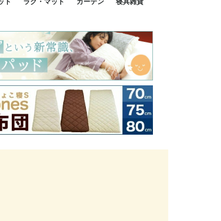
ット
ラグ・マット
カーテン
寝具雑貨
イズ
サイズ
ルサイズ
イズ
綿100%
ア 掛け布団カバー
ル 掛け布団カバー
ルロング 掛け布団
ブル 掛け布団カバ
 掛け布団カバー
ロング 掛け布団カ
ン 掛け布団カバー
掛け布団カバー
ア 敷布団カバー
ングル 敷布団カバ
ル 敷布団カバー
ルロング 敷布団カ
 敷布団カバー
0cm 枕カバー
3cm 枕カバー
0cm 枕カバー
 枕カバー
ル BOXシーツ
ルロング BOXシー
ブル BOXシーツ
 BOXシーツ
ーロング BOXシー
2点セット
3点セット
既成カーテンのサイズ
遮光カーテン
レース・シアーカーテン
Disney ディズニーカーテ
MOOMIN ムーミンカーテ
PEANUTS ピーナツカー
美容・化粧品
シルク寝具・雑貨
HURONテクノロジー リ
ソファカバー
ひざ掛け
パジャマ
クッション
玄関・フロアーマット
ペット用ベッド
インテリア
その他寝具雑貨
100×133～13
100×176～17
100×198～20
ミッキー MIC
プリンセス PR
プーさん Poo
アリス ALICE
ピーターパン P
ー
ン
ン
テン (SNOOPY スヌーピ
カバリー寝具
ー)