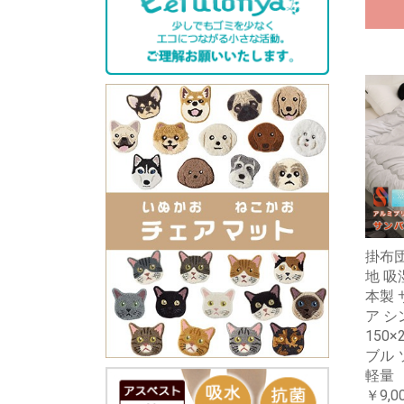
掛布
地 吸
本製 
ア 
150
ブル 
軽量
￥9,0