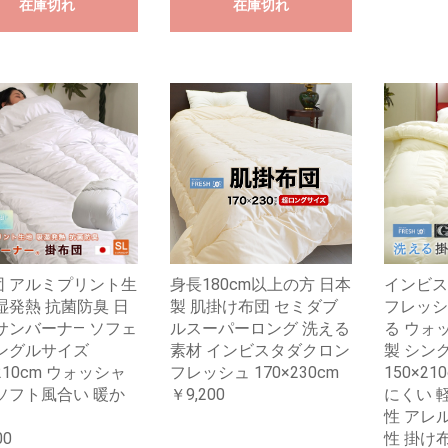
在庫切れ
在庫切れ
団 アルミプリント生
身長180cm以上の方 日本
インビス
湿発熱 抗菌防臭 日
製 肌掛け布団 セミダブ
フレッシ
サンバーナ― ソフェ
ルスーパーロング 洗える
る ウォ
シングルサイズ
素材 インビスタダクロン
製 シン
×210cm ウォッシャ
フレッシュ 170×230cm
150×2
ソフト風合い 暖か
￥9,200
にくい 
性 アレ
00
性 掛け