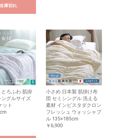
在庫切れ
 とろふわ 肌掛
小さめ 日本製 肌掛け布
シングルサイズ
団 セミシングル 洗える
 ケット
素材 インビスタダクロン
0cm
フレッシュ ウォッシャブ
ル 135×185cm
￥6,900