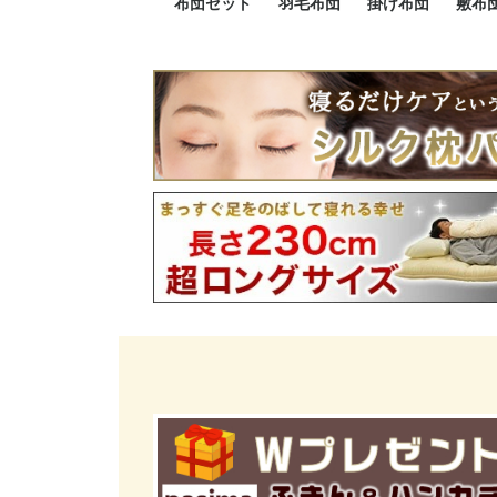
布団セット
羽毛布団
掛け布団
敷布
羽毛布団セット
小さい布団セット
大きい布団セット
掛け布団セット
敷布団セット
プレミアムゴールド
ロイヤルゴールド
エクセルゴールド
ニューゴールド
マザーダックダウン
マザーグースダウン
スーパーロングサイズ
洗える羽毛布団
肌掛け布団
防ダニ掛け布団
洗える掛け布団
小さい掛け布団
大きい掛け布団
肌掛け布団
2点セット
3点セット
4点セット
5点セット
6点セット
エクセルゴー
ロイヤルゴー
マザーダック
2点セット
3点セット
4点セット
6点セット
2点セット
3点セット
防ダ
小さ
大き
機能