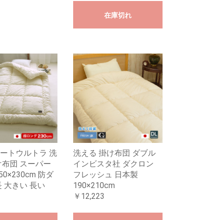
在庫切れ
ートウルトラ 洗
洗える 掛け布団 ダブル
け布団 スーパー
インビスタ社 ダクロン
50×230cm 防ダ
フレッシュ 日本製
長 大きい 長い
190×210cm
￥12,223