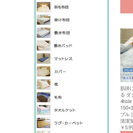
肌掛け
る ダ
4hol
150
ブル 
清潔
￥5,9