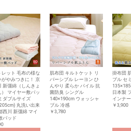
トレット 毛布の様な
肌布団 キルトケット リ
掛布団 
いがやみつきに！ 京
バーシブル レーヨン ひ
ブル セ
川 新彊綿（しんきょ
んやり 柔らか パイル 抗
135×1
ん） マイヤー敷パッ
菌防臭 シングル
日本製 
セミダブルサイズ
140×190cm ウォッシャ
インナー
×205cm) 丸洗い出来
ブル 冷感
￥3,900
都西川 新彊綿 マイ
￥3,780
敷パッド
90