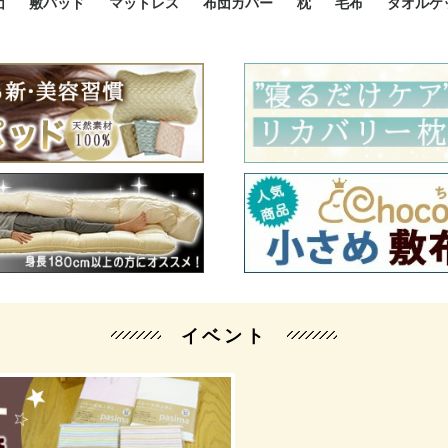
団
敷パッド
マットレス
布団カバー
枕
毛布
タオルケ
ルド
ルド
ダウン
ニ敷布団
い敷布団
い敷布団
性敷布団
シングルサイズ敷パッド
小さい敷パッド
大きい敷パッド
シルク敷パッド
枕パッド
シルク枕パッド
除湿シート
接触冷感パッド
暖かパッド
ガーゼケット
オーガニックコットン
ベッドパッド
パッドセット
70cm幅 ミニシングル
75cm幅 ショートセミシ
80cm幅 セミシングル
掛け布団カバー
敷布団カバー
枕カバー
BOXシーツ
防ダニカバー
クッションカバー
オーガニックコットン
カバーセット
小さめ 35×50cm
やや小さめ 35×55cm
普通 43×63cm
大きめ 50×70cm
パイプ枕
高反発枕
低反発枕
機能性枕・その他枕
ハーフサ
シングル
セミダブ
ダブルサ
接触冷感
天然素材 
ジュニ
シング
シング
セミダ
ダブル
ダブル
クィー
暖か 
ジュニ
セミシ
シング
シング
ダブル
35x5
43x6
50x7
シルク
シング
シング
セミダ
ダブル
スーパ
カバー
カバー
ングル
カバ
ー
バー
ー
バー
ツ
ツ
イベント