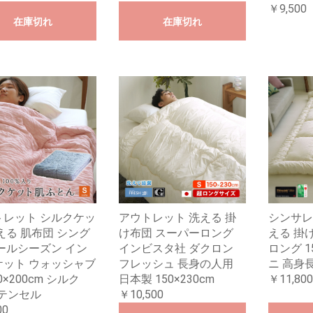
￥9,500
在庫切れ
在庫切れ
トレット シルクケッ
アウトレット 洗える 掛
シンサレ
える 肌布団 シング
け布団 スーパーロング
える 掛
ールシーズン イン
インビスタ社 ダクロン
ロング 1
ケット ウォッシャブ
フレッシュ 長身の人用
ニ 高身
0×200cm シルク
日本製 150×230cm
￥11,800
K テンセル
￥10,500
00