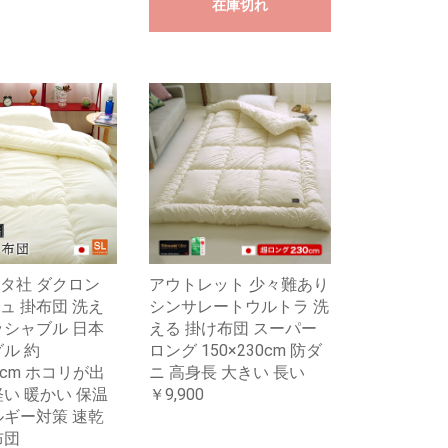
在庫切れ
タ社 ダクロン
アウトレット 少々難あり
ュ 掛布団 洗え
シンサレートウルトラ 洗
ッシャブル 日本
える 掛け布団 スーパー
グル 約
ロング 150×230cm 防ダ
10cm ホコリが出
ニ 高身長 大きい 長い
軽い 暖かい 保温
￥9,900
ルギー対策 速乾
布団