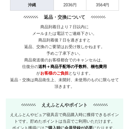
沖縄
2036円
3564円
返品・交換について
商品到着日より７日以内に
メールまたは電話でご連絡下さい。
商品到着後７日を過ぎますと
返品、交換のご要望はお受け致しかねます。
予めご了承下さい。
商品発送後のお客様都合でのキャンセルは、
往復分の
送料＋商品手配等の手数料、梱包費用
が
お客様のご負担
となります。
返品・交換は商品衛生上、未開封、未使用のものに限らせて
頂きます。
ええふとんやポイント
ええふとんやピュア寝具店で商品購入時に獲得できるポイン
トです。貯めたポイントは当店でご利用いただけます。
ポイント獲得には
ご購入時に会員登録が必要
になります。