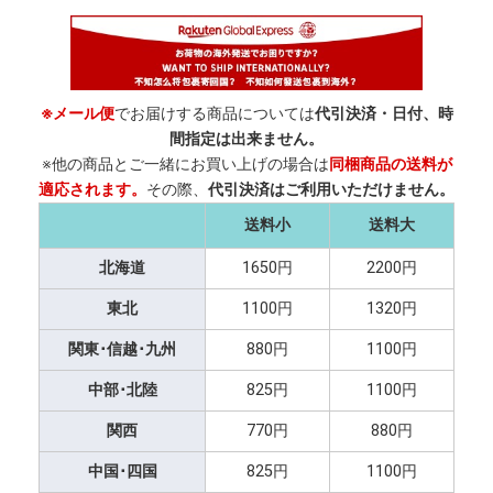
※メール便
でお届けする商品については
代引決済・日付、時
間指定は出来ません。
※他の商品とご一緒にお買い上げの場合は
同梱商品の送料が
適応されます。
その際、
代引決済はご利用いただけません。
送料小
送料大
北海道
1650円
2200円
東北
1100円
1320円
関東･信越･九州
880円
1100円
中部･北陸
825円
1100円
関西
770円
880円
中国･四国
825円
1100円