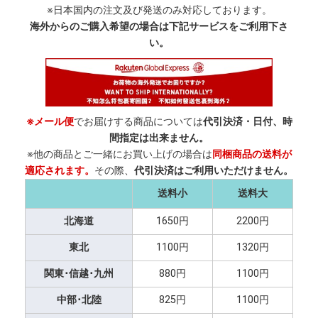
※日本国内の注文及び発送のみ対応しております。
海外からのご購入希望の場合は下記サービスをご利用下さ
い。
※メール便
でお届けする商品については
代引決済・日付、時
間指定は出来ません。
※他の商品とご一緒にお買い上げの場合は
同梱商品の送料が
適応されます。
その際、
代引決済はご利用いただけません。
送料小
送料大
北海道
1650円
2200円
東北
1100円
1320円
関東･信越･九州
880円
1100円
中部･北陸
825円
1100円