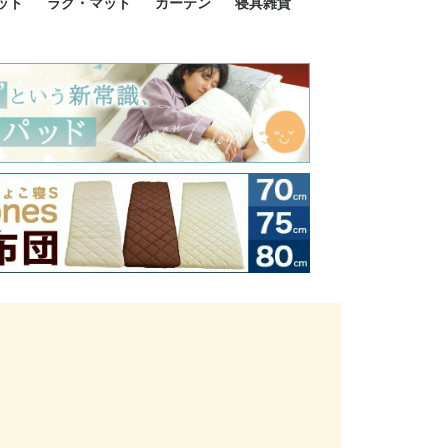
ット
ラグ・マット
カーテン
寝具雑貨
イズ
サイズ
ルサイズ
イズ
綿100%
ア 掛け布団カバー
ル 掛け布団カバー
ルロング 掛け布団
ブル 掛け布団カバ
 掛け布団カバー
ロング 掛け布団カ
ン 掛け布団カバー
掛け布団カバー
ア 敷布団カバー
ングル 敷布団カバ
ル 敷布団カバー
ルロング 敷布団カ
 敷布団カバー
0cm 枕カバー
3cm 枕カバー
0cm 枕カバー
 枕カバー
ル BOXシーツ
ルロング BOXシー
ブル BOXシーツ
 BOXシーツ
ーロング BOXシー
2点セット
3点セット
既成カーテンのサイズ
遮光カーテン
レース・シアーカーテン
Disney ディズニーカーテ
MOOMIN ムーミンカーテ
PEANUTS ピーナツカー
美容・化粧品
シルク寝具・雑貨
HURONテクノロジー リ
ソファカバー
ひざ掛け
パジャマ
クッション
玄関・フロアーマット
ペット用ベッド
インテリア
その他寝具雑貨
100×133～13
100×176～17
100×198～20
ミッキー MIC
プリンセス PR
プーさん Poo
アリス ALICE
ピーターパン P
ー
ン
ン
テン (SNOOPY スヌーピ
カバリー寝具
ー)