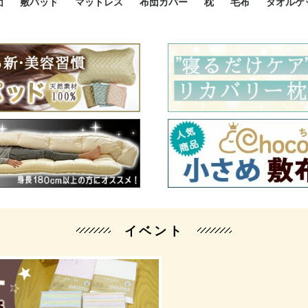
団
敷パッド
マットレス
布団カバー
枕
毛布
タオルケ
ルド
ルド
ダウン
ニ敷布団
い敷布団
い敷布団
性敷布団
シングルサイズ敷パッド
小さい敷パッド
大きい敷パッド
シルク敷パッド
枕パッド
シルク枕パッド
除湿シート
接触冷感パッド
暖かパッド
ガーゼケット
オーガニックコットン
ベッドパッド
パッドセット
70cm幅 ミニシングル
75cm幅 ショートセミシ
80cm幅 セミシングル
掛け布団カバー
敷布団カバー
枕カバー
BOXシーツ
防ダニカバー
クッションカバー
オーガニックコットン
カバーセット
小さめ 35×50cm
やや小さめ 35×55cm
普通 43×63cm
大きめ 50×70cm
パイプ枕
高反発枕
低反発枕
機能性枕・その他枕
ハーフサ
シングル
セミダブ
ダブルサ
接触冷感
天然素材 
ジュニ
シング
シング
セミダ
ダブル
ダブル
クィー
暖か 
ジュニ
セミシ
シング
シング
ダブル
35x5
43x6
50x7
シルク
シング
シング
セミダ
ダブル
スーパ
カバー
カバー
ングル
カバ
ー
バー
ー
バー
ツ
ツ
イベント