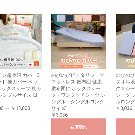
テン超長綿 カバー3
のびのびピッタリシーツ
のびのび
ト 掛カバー ベッ
マットレス 敷布団 健康
タオル地
ボックスシーツ 枕カ
敷布団に ボックスシー
クスシー
シングルサイス 日
ツ・ワンタッチシーツ シ
シーツ 
ングル・シングルロング
ルロング
80 ～ ￥13,000
サイズ
￥3,036
￥3,036
在庫切れ