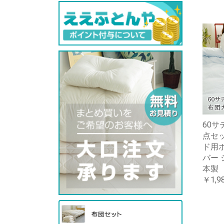
60サ
点セッ
ド用
バー 
本製
￥1,9