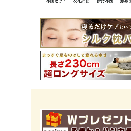
布団セット
羽毛布団
掛け布団
敷布
羽毛布団セット
小さい布団セット
大きい布団セット
掛け布団セット
敷布団セット
プレミアムゴールド
ロイヤルゴールド
エクセルゴールド
ニューゴールド
マザーダックダウン
マザーグースダウン
スーパーロングサイズ
洗える羽毛布団
肌掛け布団
防ダニ掛け布団
洗える掛け布団
小さい掛け布団
大きい掛け布団
肌掛け布団
2点セット
3点セット
4点セット
5点セット
6点セット
エクセルゴー
ロイヤルゴー
マザーダック
2点セット
3点セット
4点セット
6点セット
2点セット
3点セット
防ダ
小さ
大き
機能