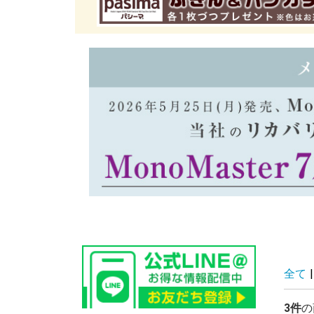
全て
|
3件
の