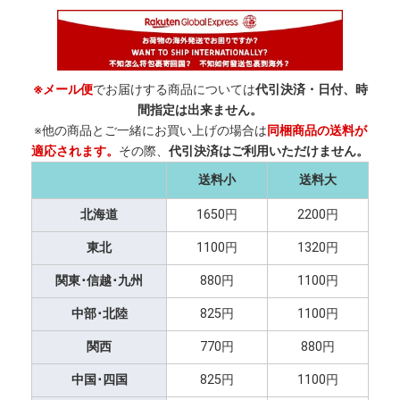
※メール便
でお届けする商品については
代引決済・日付、時
間指定は出来ません。
※他の商品とご一緒にお買い上げの場合は
同梱商品の送料が
適応されます。
その際、
代引決済はご利用いただけません。
送料小
送料大
北海道
1650円
2200円
東北
1100円
1320円
関東･信越･九州
880円
1100円
中部･北陸
825円
1100円
関西
770円
880円
中国･四国
825円
1100円