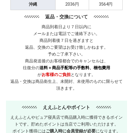
沖縄
2036円
3564円
返品・交換について
商品到着日より７日以内に
メールまたは電話でご連絡下さい。
商品到着後７日を過ぎますと
返品、交換のご要望はお受け致しかねます。
予めご了承下さい。
商品発送後のお客様都合でのキャンセルは、
往復分の
送料＋商品手配等の手数料、梱包費用
が
お客様のご負担
となります。
返品・交換は商品衛生上、未開封、未使用のものに限らせて
頂きます。
ええふとんやポイント
ええふとんやピュア寝具店で商品購入時に獲得できるポイン
トです。貯めたポイントは当店でご利用いただけます。
ポイント獲得には
ご購入時に会員登録が必要
になります。