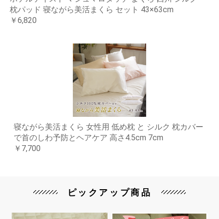
枕パッド 寝ながら美活まくら セット 43×63cm
￥6,820
寝ながら美活まくら 女性用 低め枕 と シルク 枕カバー
で首のしわ予防とヘアケア 高さ4.5cm 7cm
￥7,700
ピックアップ商品