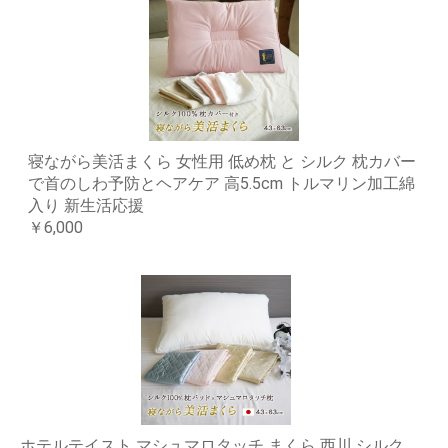
寝ながら美活まくら 女性用 低め枕 と シルク 枕カバー
で首のしわ予防とヘアケア 高5.5cm トルマリン加工綿
入り 新生活応援
￥6,000
ホテルテイスト マシュマロタッチ まくら 西川 シルク