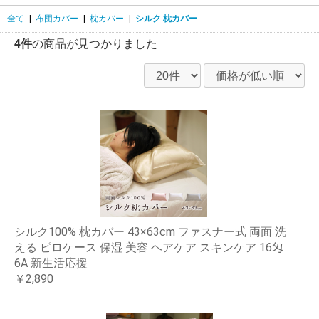
全て
|
布団カバー
|
枕カバー
|
シルク 枕カバー
4件
の商品が見つかりました
シルク100% 枕カバー 43×63cm ファスナー式 両面 洗
える ピロケース 保湿 美容 ヘアケア スキンケア 16匁
6A 新生活応援
￥2,890