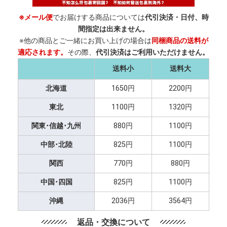
※メール便
でお届けする商品については
代引決済・日付、時
間指定は出来ません。
※他の商品とご一緒にお買い上げの場合は
同梱商品の送料が
適応されます。
その際、
代引決済はご利用いただけません。
送料小
送料大
北海道
1650円
2200円
東北
1100円
1320円
関東･信越･九州
880円
1100円
中部･北陸
825円
1100円
関西
770円
880円
中国･四国
825円
1100円
沖縄
2036円
3564円
返品・交換について