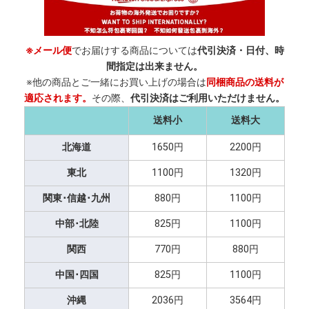
※メール便
でお届けする商品については
代引決済・日付、時
間指定は出来ません。
※他の商品とご一緒にお買い上げの場合は
同梱商品の送料が
適応されます。
その際、
代引決済はご利用いただけません。
送料小
送料大
北海道
1650円
2200円
東北
1100円
1320円
関東･信越･九州
880円
1100円
中部･北陸
825円
1100円
関西
770円
880円
中国･四国
825円
1100円
沖縄
2036円
3564円