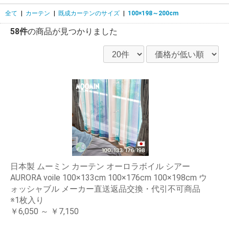
全て
|
カーテン
|
既成カーテンのサイズ
|
100×198～200cm
58件
の商品が見つかりました
日本製 ムーミン カーテン オーロラボイル シアー
AURORA voile 100×133cm 100×176cm 100×198cm ウ
ォッシャブル メーカー直送返品交換・代引不可商品
※1枚入り
￥6,050 ～ ￥7,150