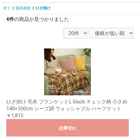
全て
|
寝具雑貨
|
ひざ掛け
4件
の商品が見つかりました
ひざ掛け 毛布 ブランケットL Gluck チェック柄 小さめ
140×100cm シープ調 ウォッシャブル ハーフケット
￥1,815
在庫切れ