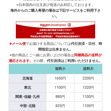
※日本国内の注文及び発送のみ対応しております。
海外からのご購入希望の場合は下記サービスをご利用下さ
い。
※メール便
でお届けする商品については
代引決済・日付、時
間指定は出来ません。
※他の商品とご一緒にお買い上げの場合は
同梱商品の送料が
適応されます。
その際、
代引決済はご利用いただけません。
送料小
送料大
北海道
1650円
2200円
東北
1100円
1320円
関東･信越･九州
880円
1100円
中部･北陸
825円
1100円