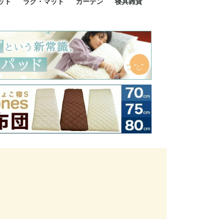
ット
ラグ・マット
カーテン
寝具雑貨
イズ
サイズ
ルサイズ
イズ
綿100%
ア 掛け布団カバー
ル 掛け布団カバー
ルロング 掛け布団
ブル 掛け布団カバ
 掛け布団カバー
ロング 掛け布団カ
ン 掛け布団カバー
掛け布団カバー
ア 敷布団カバー
ングル 敷布団カバ
ル 敷布団カバー
ルロング 敷布団カ
 敷布団カバー
0cm 枕カバー
3cm 枕カバー
0cm 枕カバー
 枕カバー
ル BOXシーツ
ルロング BOXシー
ブル BOXシーツ
 BOXシーツ
ーロング BOXシー
2点セット
3点セット
既成カーテンのサイズ
遮光カーテン
レース・シアーカーテン
Disney ディズニーカーテ
MOOMIN ムーミンカーテ
PEANUTS ピーナツカー
美容・化粧品
シルク寝具・雑貨
HURONテクノロジー リ
ソファカバー
ひざ掛け
パジャマ
クッション
玄関・フロアーマット
ペット用ベッド
インテリア
その他寝具雑貨
100×133～13
100×176～17
100×198～20
ミッキー MIC
プリンセス PR
プーさん Poo
アリス ALICE
ピーターパン P
ー
ン
ン
テン (SNOOPY スヌーピ
カバリー寝具
ー)