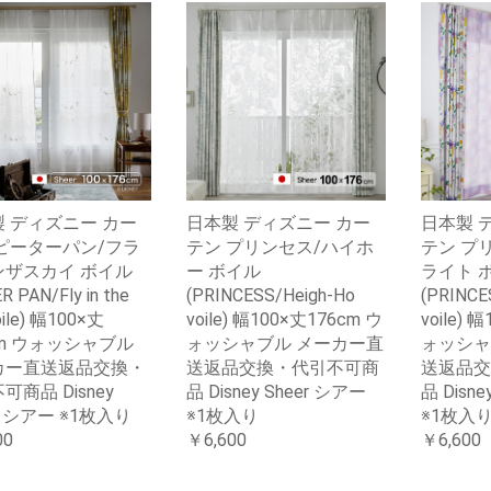
 ディズニー カー
日本製 ディズニー カー
日本製 
ピーターパン/フラ
テン プリンセス/ハイホ
テン プ
ンザスカイ ボイル
ー ボイル
ライト 
R PAN/Fly in the
(PRINCESS/Heigh-Ho
(PRINCES
oile) 幅100×丈
voile) 幅100×丈176cm ウ
voile) 
cm ウォッシャブル
ォッシャブル メーカー直
ォッシャ
カー直送返品交換・
送返品交換・代引不可商
送返品交
可商品 Disney
品 Disney Sheer シアー
品 Disne
r シアー ※1枚入り
※1枚入り
※1枚入
00
￥6,600
￥6,600