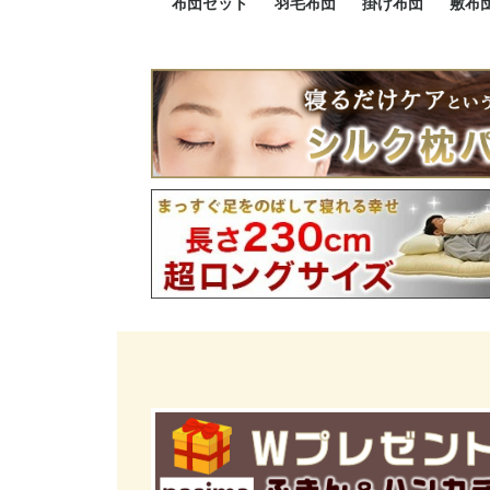
布団セット
羽毛布団
掛け布団
敷布
羽毛布団セット
小さい布団セット
大きい布団セット
掛け布団セット
敷布団セット
プレミアムゴールド
ロイヤルゴールド
エクセルゴールド
ニューゴールド
マザーダックダウン
マザーグースダウン
スーパーロングサイズ
洗える羽毛布団
肌掛け布団
防ダニ掛け布団
洗える掛け布団
小さい掛け布団
大きい掛け布団
肌掛け布団
2点セット
3点セット
4点セット
5点セット
6点セット
エクセルゴー
ロイヤルゴー
マザーダック
2点セット
3点セット
4点セット
6点セット
2点セット
3点セット
防ダ
小さ
大き
機能