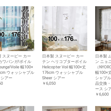
 スヌーピー カー
日本製 スヌーピー カー
日本製 
カワバンガ!ボイル
テン ヘリコプターボイル
ン ニョ
unga!Voile 幅100×
Helicopter Voil 幅100×丈
（NYORO
6cm ウォッシャブル
176cm ウォッシャブル
幅100×
r シアー
Sheer シアー
シャブル
50
￥6,050
品交換・
ース シア
￥6,600