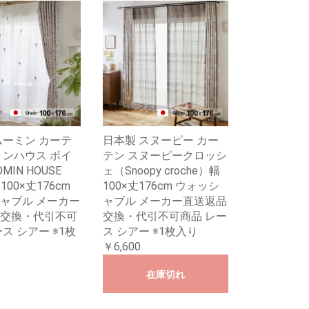
ムーミン カーテ
日本製 スヌーピー カー
ミンハウス ボイ
テン スヌーピークロッシ
MIN HOUSE
ェ（Snoopy croche）幅
幅100×丈176cm
100×丈176cm ウォッシ
ャブル メーカー
ャブル メーカー直送返品
交換・代引不可
交換・代引不可商品 レー
ス シアー ※1枚
ス シアー ※1枚入り
￥6,600
在庫切れ