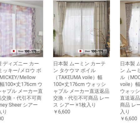
 ディズニー カー
日本製 ムーミン カーテ
日本製 
ミッキー/メロウ ボ
ン タケウマ ボイル
ン ムー
MICKEY/Mellow
（TAKEUMA voile）幅
ル（MOO
e) 幅100×丈176cm ウ
100×丈176cm ウォッシ
voile）
シャブル メーカー直
ャブル メーカー直送返品
ウォッシ
品交換・代引不可商
交換・代引不可商品 レー
直送返品
sney Sheer シアー
ス シアー ※1枚入り
商品 レー
入り
￥6,600
入り
00
￥6,600