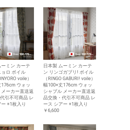
ムーミン カーテ
日本製 ムーミン カーテ
ニョロ ボイル
ン リンゴガブリ! ボイル
NYORO voile）
（RINGO GABURI! voile）
丈176cm ウォッ
幅100×丈176cm ウォッ
 メーカー直送返
シャブル メーカー直送返
代引不可商品 レ
品交換・代引不可商品 レ
ー ※1枚入り
ース シアー ※1枚入り
￥6,600