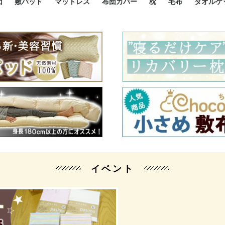
団
敷パッド
マットレス
布団カバー
枕
毛布
タオルケ
ルド
ルド
ダウン
ニ敷布団
い敷布団
い敷布団
性敷布団
シングルサイズ敷パッド
小さい敷パッド
大きい敷パッド
シルク敷パッド
枕パッド
シルク枕パッド
除湿シート
接触冷感パッド
暖かパッド
ガーゼケット
オーガニックコットン
ベッドパッド
パッドセット
70cm幅 ミニシングル
75cm幅 ショートセミシ
80cm幅 セミシングル
掛け布団カバー
敷布団カバー
枕カバー
BOXシーツ
防ダニカバー
クッションカバー
オーガニックコットン
カバーセット
小さめ 35×50cm
やや小さめ 35×55cm
普通 43×63cm
大きめ 50×70cm
パイプ枕
高反発枕
低反発枕
機能性枕・その他枕
ハーフサ
シングル
セミダブ
ダブルサ
接触冷感
天然素材 
ジュニ
シング
シング
セミダ
ダブル
ダブル
クィー
暖か 
ジュニ
セミシ
シング
シング
ダブル
35x5
43x6
50x7
シルク
シング
シング
セミダ
ダブル
スーパ
カバー
カバー
ングル
カバ
ー
バー
ー
バー
ツ
ツ
イベント