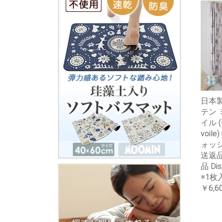
日本製
テン 
イル (
voil
ォッ
送返
品 Di
※1枚
￥6,6