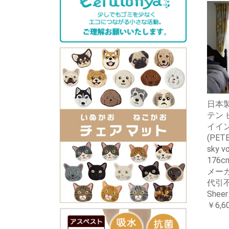
日本製
テン 
イイ
(PETE
sky v
176
メー
代引不
Shee
￥6,6