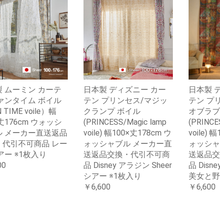
 ムーミン カーテ
日本製 ディズニー カー
日本製 
ァンタイム ボイル
テン プリンセス/マジッ
テン プ
 TIME voile）幅
クランプ ボイル
オブラブ
×丈176cm ウォッシ
(PRINCESS/Magic lamp
(PRINCES
ル メーカー直送返品
voile) 幅100×丈178cm ウ
voile) 
・代引不可商品 レー
ォッシャブル メーカー直
ォッシャ
アー ※1枚入り
送返品交換・代引不可商
送返品交
00
品 Disney アラジン Sheer
品 Disne
シアー ※1枚入り
美女と野
￥6,600
￥6,600