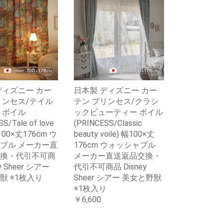
ディズニー カー
日本製 ディズニー カー
リンセス/テイル
テン プリンセス/クラシ
 ボイル
ックビューティー ボイル
S/Tale of love
(PRINCESS/Classic
幅100×丈176cm ウ
beauty voile) 幅100×丈
ブル メーカー直
176cm ウォッシャブル
換・代引不可商
メーカー直送返品交換・
y Sheer シアー
代引不可商品 Disney
獣 ※1枚入り
Sheer シアー 美女と野獣
※1枚入り
￥6,600