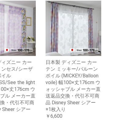
ディズニー カー
日本製 ディズニー カー
リンセス/シーザ
テン ミッキー/バルーン
ボイル
ボイル (MICKEY/Balloon
S/See the light
voile) 幅100×丈176cm ウ
幅100×丈176cm ウ
ォッシャブル メーカー直
ブル メーカー直
送返品交換・代引不可商
換・代引不可商
品 Disney Sheer シアー
y Sheer シアー
※1枚入り
り
￥6,600