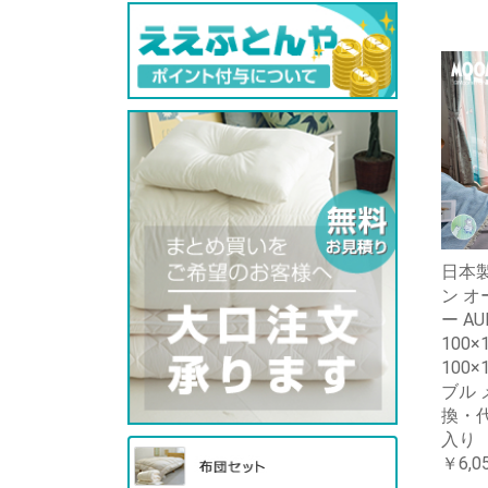
日本製
ン オ
ー AUR
100×
100
ブル
換・代
入り
￥6,0