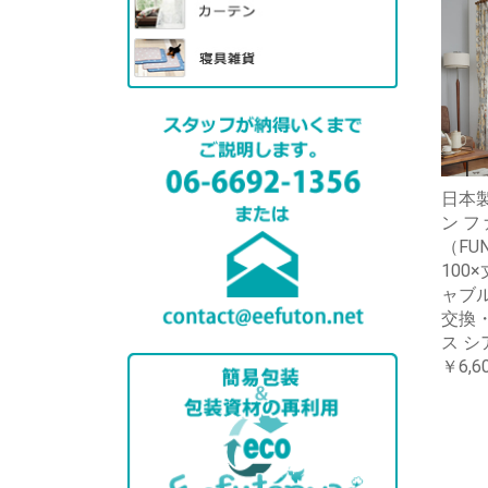
日本製
ン フ
（FUN
100
ャブ
交換
ス シ
￥6,6