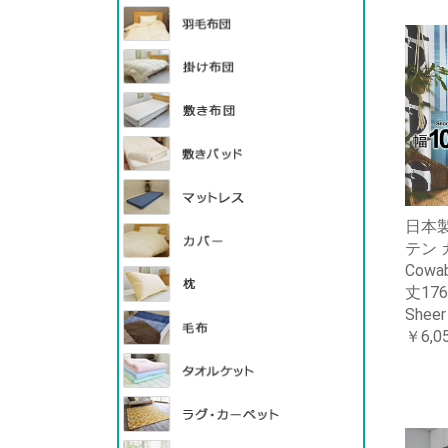
日本製
テン 
Cowab
丈17
Shee
￥6,0