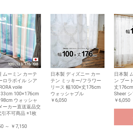
 ムーミン カーテ
日本製 ディズニー カー
日本製 
ーロラボイル シア
テン ミッキー/フラワー
ン プート(
ORA voile
リース 幅100×丈176cm
丈176
133cm 100×176cm
ウォッシャブル
Sheer 
×198cm ウォッシャ
￥6,050
￥6,050
 メーカー直送返品交
引不可商品 ※1枚
50 ～ ￥7,150