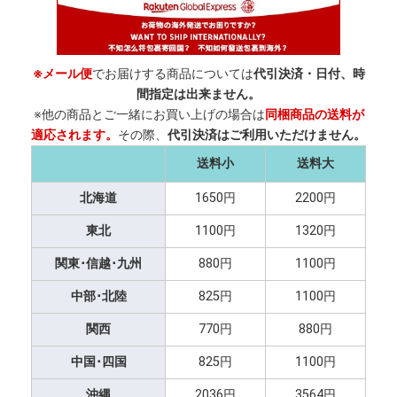
※メール便
でお届けする商品については
代引決済・日付、時
間指定は出来ません。
※他の商品とご一緒にお買い上げの場合は
同梱商品の送料が
適応されます。
その際、
代引決済はご利用いただけません。
送料小
送料大
北海道
1650円
2200円
東北
1100円
1320円
関東･信越･九州
880円
1100円
中部･北陸
825円
1100円
関西
770円
880円
中国･四国
825円
1100円
沖縄
2036円
3564円