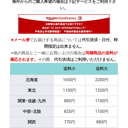
海外からのご購入希望の場合は下記サービスをご利用下さ
い。
※メール便
でお届けする商品については
代引決済・日付、時
間指定は出来ません。
※他の商品とご一緒にお買い上げの場合は
同梱商品の送料が
適応されます。
その際、
代引決済はご利用いただけません。
送料小
送料大
北海道
1650円
2200円
東北
1100円
1320円
関東･信越･九州
880円
1100円
中部･北陸
825円
1100円
関西
770円
880円