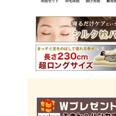
布団セット
羽毛布団
掛け布団
敷布
羽毛布団セット
小さい布団セット
大きい布団セット
掛け布団セット
敷布団セット
プレミアムゴールド
ロイヤルゴールド
エクセルゴールド
ニューゴールド
マザーダックダウン
マザーグースダウン
スーパーロングサイズ
洗える羽毛布団
肌掛け布団
防ダニ掛け布団
洗える掛け布団
小さい掛け布団
大きい掛け布団
肌掛け布団
2点セット
3点セット
4点セット
5点セット
6点セット
エクセルゴー
ロイヤルゴー
マザーダック
2点セット
3点セット
4点セット
6点セット
2点セット
3点セット
防ダ
小さ
大き
機能