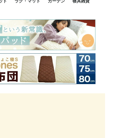
ット
ラグ・マット
カーテン
寝具雑貨
イズ
サイズ
ルサイズ
イズ
綿100%
ア 掛け布団カバー
ル 掛け布団カバー
ルロング 掛け布団
ブル 掛け布団カバ
 掛け布団カバー
ロング 掛け布団カ
ン 掛け布団カバー
掛け布団カバー
ア 敷布団カバー
ングル 敷布団カバ
ル 敷布団カバー
ルロング 敷布団カ
 敷布団カバー
0cm 枕カバー
3cm 枕カバー
0cm 枕カバー
 枕カバー
ル BOXシーツ
ルロング BOXシー
ブル BOXシーツ
 BOXシーツ
ーロング BOXシー
2点セット
3点セット
既成カーテンのサイズ
遮光カーテン
レース・シアーカーテン
Disney ディズニーカーテ
MOOMIN ムーミンカーテ
PEANUTS ピーナツカー
美容・化粧品
シルク寝具・雑貨
HURONテクノロジー リ
ソファカバー
ひざ掛け
パジャマ
クッション
玄関・フロアーマット
ペット用ベッド
インテリア
その他寝具雑貨
100×133～13
100×176～17
100×198～20
ミッキー MIC
プリンセス PR
プーさん Poo
アリス ALICE
ピーターパン P
ー
ン
ン
テン (SNOOPY スヌーピ
カバリー寝具
ー)