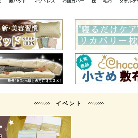
団
敷パッド
マットレス
布団カバー
枕
毛布
タオルケ
ルド
ルド
ダウン
ニ敷布団
い敷布団
い敷布団
性敷布団
シングルサイズ敷パッド
小さい敷パッド
大きい敷パッド
シルク敷パッド
枕パッド
シルク枕パッド
除湿シート
接触冷感パッド
暖かパッド
ガーゼケット
オーガニックコットン
ベッドパッド
パッドセット
70cm幅 ミニシングル
75cm幅 ショートセミシ
80cm幅 セミシングル
掛け布団カバー
敷布団カバー
枕カバー
BOXシーツ
防ダニカバー
クッションカバー
オーガニックコットン
カバーセット
小さめ 35×50cm
やや小さめ 35×55cm
普通 43×63cm
大きめ 50×70cm
パイプ枕
高反発枕
低反発枕
機能性枕・その他枕
ハーフサ
シングル
セミダブ
ダブルサ
接触冷感
天然素材 
ジュニ
シング
シング
セミダ
ダブル
ダブル
クィー
暖か 
ジュニ
セミシ
シング
シング
ダブル
35x5
43x6
50x7
シルク
シング
シング
セミダ
ダブル
スーパ
カバー
カバー
ングル
カバ
ー
バー
ー
バー
ツ
ツ
イベント