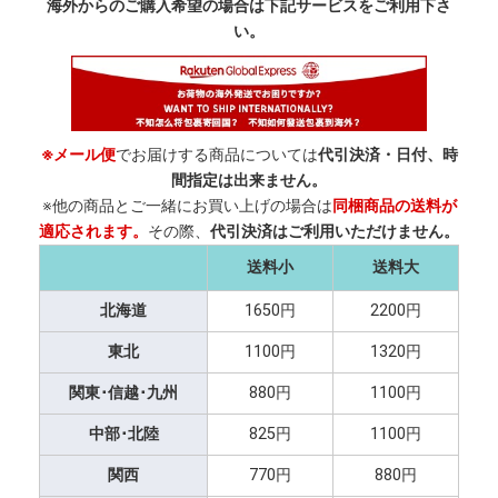
海外からのご購入希望の場合は下記サービスをご利用下さ
い。
※メール便
でお届けする商品については
代引決済・日付、時
間指定は出来ません。
※他の商品とご一緒にお買い上げの場合は
同梱商品の送料が
適応されます。
その際、
代引決済はご利用いただけません。
送料小
送料大
北海道
1650円
2200円
東北
1100円
1320円
関東･信越･九州
880円
1100円
中部･北陸
825円
1100円
関西
770円
880円