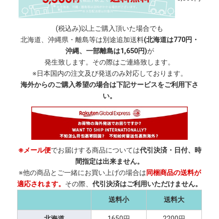
(税込み)以上ご購入頂いた場合でも
北海道、沖縄県・離島等は別途追加送料
(北海道は770円・
沖縄、一部離島は1,650円)
が
発生致します。その際はご連絡致します。
※日本国内の注文及び発送のみ対応しております。
海外からのご購入希望の場合は下記サービスをご利用下さ
い。
※メール便
でお届けする商品については
代引決済・日付、時
間指定は出来ません。
※他の商品とご一緒にお買い上げの場合は
同梱商品の送料が
適応されます。
その際、
代引決済はご利用いただけません。
送料小
送料大
北海道
1650円
2200円