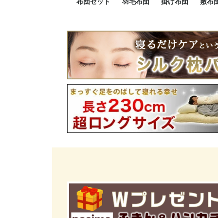
布団セット
羽毛布団
掛け布団
敷布
羽毛布団セット
小さい布団セット
大きい布団セット
掛け布団セット
敷布団セット
プレミアムゴールド
ロイヤルゴールド
エクセルゴールド
ニューゴールド
マザーダックダウン
マザーグースダウン
スーパーロングサイズ
洗える羽毛布団
肌掛け布団
防ダニ掛け布団
洗える掛け布団
小さい掛け布団
大きい掛け布団
肌掛け布団
2点セット
3点セット
4点セット
5点セット
6点セット
エクセルゴー
ロイヤルゴー
マザーダック
2点セット
3点セット
4点セット
6点セット
2点セット
3点セット
防ダ
小さ
大き
機能