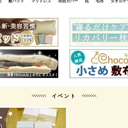
団
敷パッド
マットレス
布団カバー
枕
毛布
タオルケ
ルド
ルド
ダウン
ニ敷布団
い敷布団
い敷布団
性敷布団
シングルサイズ敷パッド
小さい敷パッド
大きい敷パッド
シルク敷パッド
枕パッド
シルク枕パッド
除湿シート
接触冷感パッド
暖かパッド
ガーゼケット
オーガニックコットン
ベッドパッド
パッドセット
70cm幅 ミニシングル
75cm幅 ショートセミシ
80cm幅 セミシングル
掛け布団カバー
敷布団カバー
枕カバー
BOXシーツ
防ダニカバー
クッションカバー
オーガニックコットン
カバーセット
小さめ 35×50cm
やや小さめ 35×55cm
普通 43×63cm
大きめ 50×70cm
パイプ枕
高反発枕
低反発枕
機能性枕・その他枕
ハーフサ
シングル
セミダブ
ダブルサ
接触冷感
天然素材 
ジュニ
シング
シング
セミダ
ダブル
ダブル
クィー
暖か 
ジュニ
セミシ
シング
シング
ダブル
35x5
43x6
50x7
シルク
シング
シング
セミダ
ダブル
スーパ
カバー
カバー
ングル
カバ
ー
バー
ー
バー
ツ
ツ
イベント