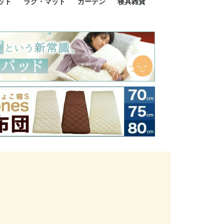
ット
ラグ・マット
カーテン
寝具雑貨
イズ
サイズ
ルサイズ
イズ
綿100%
ア 掛け布団カバー
ル 掛け布団カバー
ルロング 掛け布団
ブル 掛け布団カバ
 掛け布団カバー
ロング 掛け布団カ
ン 掛け布団カバー
掛け布団カバー
ア 敷布団カバー
ングル 敷布団カバ
ル 敷布団カバー
ルロング 敷布団カ
 敷布団カバー
0cm 枕カバー
3cm 枕カバー
0cm 枕カバー
 枕カバー
ル BOXシーツ
ルロング BOXシー
ブル BOXシーツ
 BOXシーツ
ーロング BOXシー
2点セット
3点セット
既成カーテンのサイズ
遮光カーテン
レース・シアーカーテン
Disney ディズニーカーテ
MOOMIN ムーミンカーテ
PEANUTS ピーナツカー
美容・化粧品
シルク寝具・雑貨
HURONテクノロジー リ
ソファカバー
ひざ掛け
パジャマ
クッション
玄関・フロアーマット
ペット用ベッド
インテリア
その他寝具雑貨
100×133～13
100×176～17
100×198～20
ミッキー MIC
プリンセス PR
プーさん Poo
アリス ALICE
ピーターパン P
ー
ン
ン
テン (SNOOPY スヌーピ
カバリー寝具
ー)