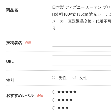
日本製 ディズニー カーテン プリンセス
商品名
Ho) 幅100×丈135cm 遮光カ
メーカー直送返品交換・代引不可商品 D
り
投稿者名
必須
URL
男性
女性
性別
★★★★★
おすすめレベル
必須
★★★★
★★★