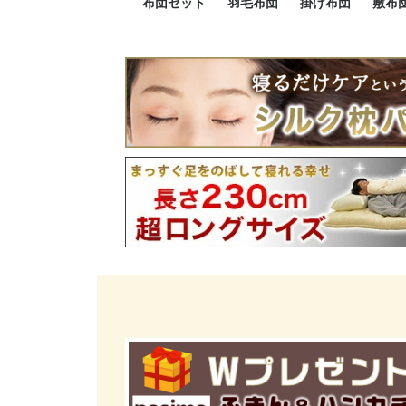
布団セット
羽毛布団
掛け布団
敷布
羽毛布団セット
小さい布団セット
大きい布団セット
掛け布団セット
敷布団セット
プレミアムゴールド
ロイヤルゴールド
エクセルゴールド
ニューゴールド
マザーダックダウン
マザーグースダウン
スーパーロングサイズ
洗える羽毛布団
肌掛け布団
防ダニ掛け布団
洗える掛け布団
小さい掛け布団
大きい掛け布団
肌掛け布団
2点セット
3点セット
4点セット
5点セット
6点セット
エクセルゴー
ロイヤルゴー
マザーダック
2点セット
3点セット
4点セット
6点セット
2点セット
3点セット
防ダ
小さ
大き
機能