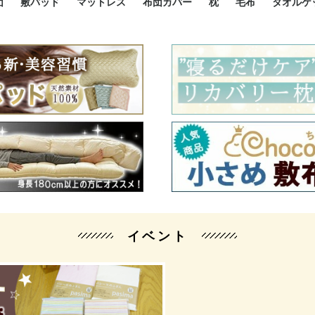
団
敷パッド
マットレス
布団カバー
枕
毛布
タオルケ
ルド
ルド
ダウン
ニ敷布団
い敷布団
い敷布団
性敷布団
シングルサイズ敷パッド
小さい敷パッド
大きい敷パッド
シルク敷パッド
枕パッド
シルク枕パッド
除湿シート
接触冷感パッド
暖かパッド
ガーゼケット
オーガニックコットン
ベッドパッド
パッドセット
70cm幅 ミニシングル
75cm幅 ショートセミシ
80cm幅 セミシングル
掛け布団カバー
敷布団カバー
枕カバー
BOXシーツ
防ダニカバー
クッションカバー
オーガニックコットン
カバーセット
小さめ 35×50cm
やや小さめ 35×55cm
普通 43×63cm
大きめ 50×70cm
パイプ枕
高反発枕
低反発枕
機能性枕・その他枕
ハーフサ
シングル
セミダブ
ダブルサ
接触冷感
天然素材 
ジュニ
シング
シング
セミダ
ダブル
ダブル
クィー
暖か 
ジュニ
セミシ
シング
シング
ダブル
35x5
43x6
50x7
シルク
シング
シング
セミダ
ダブル
スーパ
カバー
カバー
ングル
カバ
ー
バー
ー
バー
ツ
ツ
イベント