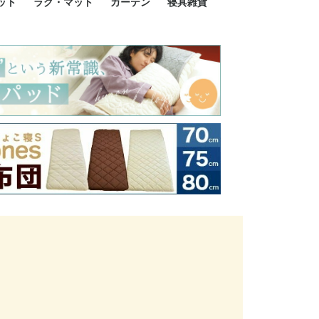
ット
ラグ・マット
カーテン
寝具雑貨
イズ
サイズ
ルサイズ
イズ
綿100%
ア 掛け布団カバー
ル 掛け布団カバー
ルロング 掛け布団
ブル 掛け布団カバ
 掛け布団カバー
ロング 掛け布団カ
ン 掛け布団カバー
掛け布団カバー
ア 敷布団カバー
ングル 敷布団カバ
ル 敷布団カバー
ルロング 敷布団カ
 敷布団カバー
0cm 枕カバー
3cm 枕カバー
0cm 枕カバー
 枕カバー
ル BOXシーツ
ルロング BOXシー
ブル BOXシーツ
 BOXシーツ
ーロング BOXシー
2点セット
3点セット
既成カーテンのサイズ
遮光カーテン
レース・シアーカーテン
Disney ディズニーカーテ
MOOMIN ムーミンカーテ
PEANUTS ピーナツカー
美容・化粧品
シルク寝具・雑貨
HURONテクノロジー リ
ソファカバー
ひざ掛け
パジャマ
クッション
玄関・フロアーマット
ペット用ベッド
インテリア
その他寝具雑貨
100×133～13
100×176～17
100×198～20
ミッキー MIC
プリンセス PR
プーさん Poo
アリス ALICE
ピーターパン P
ー
ン
ン
テン (SNOOPY スヌーピ
カバリー寝具
ー)