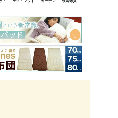
ット
ラグ・マット
カーテン
寝具雑貨
イズ
サイズ
ルサイズ
イズ
綿100%
ア 掛け布団カバー
ル 掛け布団カバー
ルロング 掛け布団
ブル 掛け布団カバ
 掛け布団カバー
ロング 掛け布団カ
ン 掛け布団カバー
掛け布団カバー
ア 敷布団カバー
ングル 敷布団カバ
ル 敷布団カバー
ルロング 敷布団カ
 敷布団カバー
0cm 枕カバー
3cm 枕カバー
0cm 枕カバー
 枕カバー
ル BOXシーツ
ルロング BOXシー
ブル BOXシーツ
 BOXシーツ
ーロング BOXシー
2点セット
3点セット
既成カーテンのサイズ
遮光カーテン
レース・シアーカーテン
Disney ディズニーカーテ
MOOMIN ムーミンカーテ
PEANUTS ピーナツカー
美容・化粧品
シルク寝具・雑貨
HURONテクノロジー リ
ソファカバー
ひざ掛け
パジャマ
クッション
玄関・フロアーマット
ペット用ベッド
インテリア
その他寝具雑貨
100×133～13
100×176～17
100×198～20
ミッキー MIC
プリンセス PR
プーさん Poo
アリス ALICE
ピーターパン P
ー
ン
ン
テン (SNOOPY スヌーピ
カバリー寝具
ー)