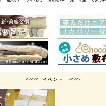
団
敷パッド
マットレス
布団カバー
枕
毛布
タオルケ
ルド
ルド
ダウン
ニ敷布団
い敷布団
い敷布団
性敷布団
シングルサイズ敷パッド
小さい敷パッド
大きい敷パッド
シルク敷パッド
枕パッド
シルク枕パッド
除湿シート
接触冷感パッド
暖かパッド
ガーゼケット
オーガニックコットン
ベッドパッド
パッドセット
70cm幅 ミニシングル
75cm幅 ショートセミシ
80cm幅 セミシングル
掛け布団カバー
敷布団カバー
枕カバー
BOXシーツ
防ダニカバー
クッションカバー
オーガニックコットン
カバーセット
小さめ 35×50cm
やや小さめ 35×55cm
普通 43×63cm
大きめ 50×70cm
パイプ枕
高反発枕
低反発枕
機能性枕・その他枕
ハーフサ
シングル
セミダブ
ダブルサ
接触冷感
天然素材 
ジュニ
シング
シング
セミダ
ダブル
ダブル
クィー
暖か 
ジュニ
セミシ
シング
シング
ダブル
35x5
43x6
50x7
シルク
シング
シング
セミダ
ダブル
スーパ
カバー
カバー
ングル
カバ
ー
バー
ー
バー
ツ
ツ
イベント