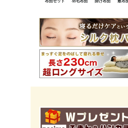
布団セット
羽毛布団
掛け布団
敷布
羽毛布団セット
小さい布団セット
大きい布団セット
掛け布団セット
敷布団セット
プレミアムゴールド
ロイヤルゴールド
エクセルゴールド
ニューゴールド
マザーダックダウン
マザーグースダウン
スーパーロングサイズ
洗える羽毛布団
肌掛け布団
防ダニ掛け布団
洗える掛け布団
小さい掛け布団
大きい掛け布団
肌掛け布団
2点セット
3点セット
4点セット
5点セット
6点セット
エクセルゴー
ロイヤルゴー
マザーダック
2点セット
3点セット
4点セット
6点セット
2点セット
3点セット
防ダ
小さ
大き
機能