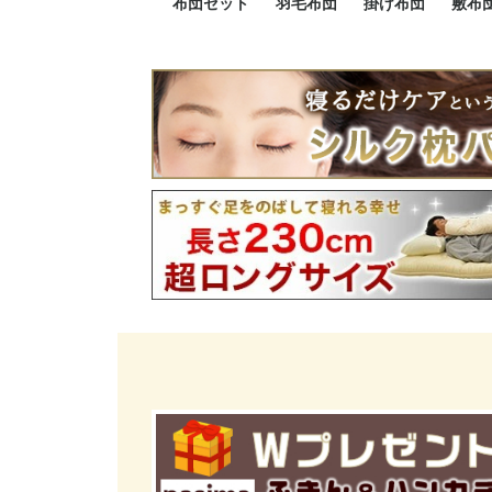
布団セット
羽毛布団
掛け布団
敷布
羽毛布団セット
小さい布団セット
大きい布団セット
掛け布団セット
敷布団セット
プレミアムゴールド
ロイヤルゴールド
エクセルゴールド
ニューゴールド
マザーダックダウン
マザーグースダウン
スーパーロングサイズ
洗える羽毛布団
肌掛け布団
防ダニ掛け布団
洗える掛け布団
小さい掛け布団
大きい掛け布団
肌掛け布団
2点セット
3点セット
4点セット
5点セット
6点セット
エクセルゴー
ロイヤルゴー
マザーダック
2点セット
3点セット
4点セット
6点セット
2点セット
3点セット
防ダ
小さ
大き
機能