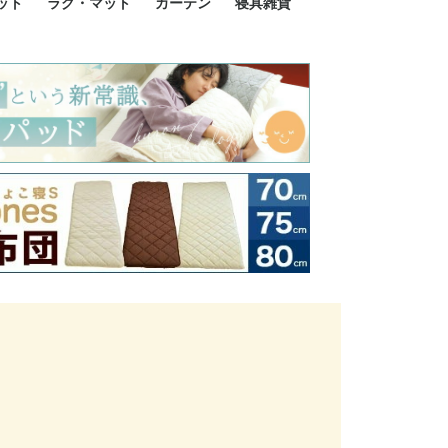
ット
ラグ・マット
カーテン
寝具雑貨
イズ
サイズ
ルサイズ
イズ
綿100%
ア 掛け布団カバー
ル 掛け布団カバー
ルロング 掛け布団
ブル 掛け布団カバ
 掛け布団カバー
ロング 掛け布団カ
ン 掛け布団カバー
掛け布団カバー
ア 敷布団カバー
ングル 敷布団カバ
ル 敷布団カバー
ルロング 敷布団カ
 敷布団カバー
0cm 枕カバー
3cm 枕カバー
0cm 枕カバー
 枕カバー
ル BOXシーツ
ルロング BOXシー
ブル BOXシーツ
 BOXシーツ
ーロング BOXシー
2点セット
3点セット
既成カーテンのサイズ
遮光カーテン
レース・シアーカーテン
Disney ディズニーカーテ
MOOMIN ムーミンカーテ
PEANUTS ピーナツカー
美容・化粧品
シルク寝具・雑貨
HURONテクノロジー リ
ソファカバー
ひざ掛け
パジャマ
クッション
玄関・フロアーマット
ペット用ベッド
インテリア
その他寝具雑貨
100×133～13
100×176～17
100×198～20
ミッキー MIC
プリンセス PR
プーさん Poo
アリス ALICE
ピーターパン P
ー
ン
ン
テン (SNOOPY スヌーピ
カバリー寝具
ー)