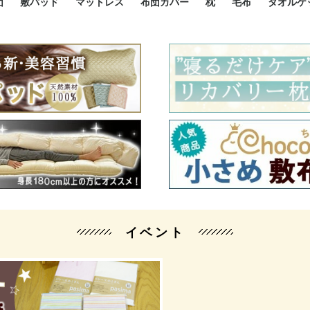
団
敷パッド
マットレス
布団カバー
枕
毛布
タオルケ
ルド
ルド
ダウン
ニ敷布団
い敷布団
い敷布団
性敷布団
シングルサイズ敷パッド
小さい敷パッド
大きい敷パッド
シルク敷パッド
枕パッド
シルク枕パッド
除湿シート
接触冷感パッド
暖かパッド
ガーゼケット
オーガニックコットン
ベッドパッド
パッドセット
70cm幅 ミニシングル
75cm幅 ショートセミシ
80cm幅 セミシングル
掛け布団カバー
敷布団カバー
枕カバー
BOXシーツ
防ダニカバー
クッションカバー
オーガニックコットン
カバーセット
小さめ 35×50cm
やや小さめ 35×55cm
普通 43×63cm
大きめ 50×70cm
パイプ枕
高反発枕
低反発枕
機能性枕・その他枕
ハーフサ
シングル
セミダブ
ダブルサ
接触冷感
天然素材 
ジュニ
シング
シング
セミダ
ダブル
ダブル
クィー
暖か 
ジュニ
セミシ
シング
シング
ダブル
35x5
43x6
50x7
シルク
シング
シング
セミダ
ダブル
スーパ
カバー
カバー
ングル
カバ
ー
バー
ー
バー
ツ
ツ
イベント