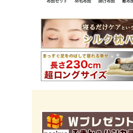
布団セット
羽毛布団
掛け布団
敷布
羽毛布団セット
小さい布団セット
大きい布団セット
掛け布団セット
敷布団セット
プレミアムゴールド
ロイヤルゴールド
エクセルゴールド
ニューゴールド
マザーダックダウン
マザーグースダウン
スーパーロングサイズ
洗える羽毛布団
肌掛け布団
防ダニ掛け布団
洗える掛け布団
小さい掛け布団
大きい掛け布団
肌掛け布団
2点セット
3点セット
4点セット
5点セット
6点セット
エクセルゴー
ロイヤルゴー
マザーダック
2点セット
3点セット
4点セット
6点セット
2点セット
3点セット
防ダ
小さ
大き
機能