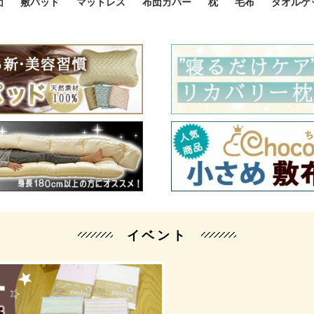
団
敷パッド
マットレス
布団カバー
枕
毛布
タオルケ
ルド
ルド
ダウン
ニ敷布団
い敷布団
い敷布団
性敷布団
シングルサイズ敷パッド
小さい敷パッド
大きい敷パッド
シルク敷パッド
枕パッド
シルク枕パッド
除湿シート
接触冷感パッド
暖かパッド
ガーゼケット
オーガニックコットン
ベッドパッド
パッドセット
70cm幅 ミニシングル
75cm幅 ショートセミシ
80cm幅 セミシングル
掛け布団カバー
敷布団カバー
枕カバー
BOXシーツ
防ダニカバー
クッションカバー
オーガニックコットン
カバーセット
小さめ 35×50cm
やや小さめ 35×55cm
普通 43×63cm
大きめ 50×70cm
パイプ枕
高反発枕
低反発枕
機能性枕・その他枕
ハーフサ
シングル
セミダブ
ダブルサ
接触冷感
天然素材 
ジュニ
シング
シング
セミダ
ダブル
ダブル
クィー
暖か 
ジュニ
セミシ
シング
シング
ダブル
35x5
43x6
50x7
シルク
シング
シング
セミダ
ダブル
スーパ
カバー
カバー
ングル
カバ
ー
バー
ー
バー
ツ
ツ
イベント