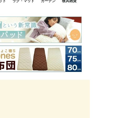
ット
ラグ・マット
カーテン
寝具雑貨
イズ
サイズ
ルサイズ
イズ
綿100%
ア 掛け布団カバー
ル 掛け布団カバー
ルロング 掛け布団
ブル 掛け布団カバ
 掛け布団カバー
ロング 掛け布団カ
ン 掛け布団カバー
掛け布団カバー
ア 敷布団カバー
ングル 敷布団カバ
ル 敷布団カバー
ルロング 敷布団カ
 敷布団カバー
0cm 枕カバー
3cm 枕カバー
0cm 枕カバー
 枕カバー
ル BOXシーツ
ルロング BOXシー
ブル BOXシーツ
 BOXシーツ
ーロング BOXシー
2点セット
3点セット
既成カーテンのサイズ
遮光カーテン
レース・シアーカーテン
Disney ディズニーカーテ
MOOMIN ムーミンカーテ
PEANUTS ピーナツカー
美容・化粧品
シルク寝具・雑貨
HURONテクノロジー リ
ソファカバー
ひざ掛け
パジャマ
クッション
玄関・フロアーマット
ペット用ベッド
インテリア
その他寝具雑貨
100×133～13
100×176～17
100×198～20
ミッキー MIC
プリンセス PR
プーさん Poo
アリス ALICE
ピーターパン P
ー
ン
ン
テン (SNOOPY スヌーピ
カバリー寝具
ー)