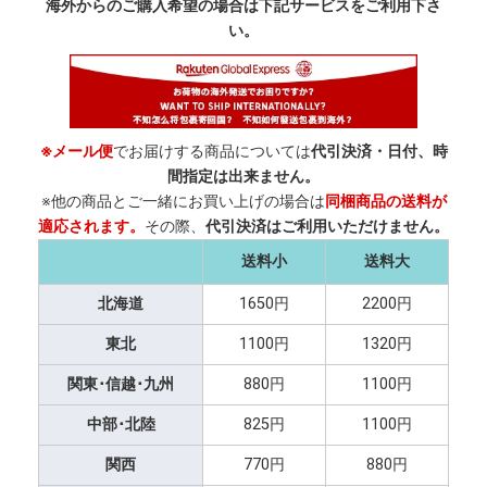
海外からのご購入希望の場合は下記サービスをご利用下さ
い。
※メール便
でお届けする商品については
代引決済・日付、時
間指定は出来ません。
※他の商品とご一緒にお買い上げの場合は
同梱商品の送料が
適応されます。
その際、
代引決済はご利用いただけません。
送料小
送料大
北海道
1650円
2200円
東北
1100円
1320円
関東･信越･九州
880円
1100円
中部･北陸
825円
1100円
関西
770円
880円