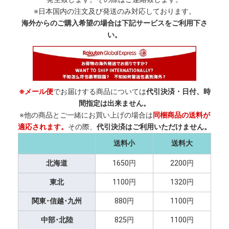
※日本国内の注文及び発送のみ対応しております。
海外からのご購入希望の場合は下記サービスをご利用下さ
い。
※メール便
でお届けする商品については
代引決済・日付、時
間指定は出来ません。
※他の商品とご一緒にお買い上げの場合は
同梱商品の送料が
適応されます。
その際、
代引決済はご利用いただけません。
送料小
送料大
北海道
1650円
2200円
東北
1100円
1320円
関東･信越･九州
880円
1100円
中部･北陸
825円
1100円