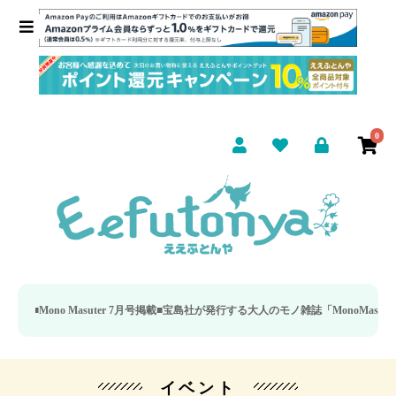
0
ono Masuter 7月号掲載■
宝島社が発行する大人のモノ雑誌「MonoMaster（モ
イベント