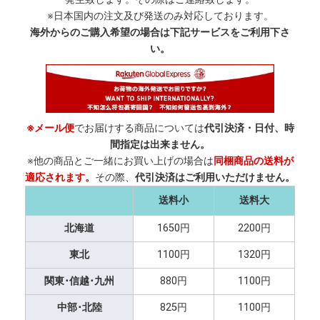
※日本国内の注文及び発送のみ対応しております。
海外からのご購入希望の場合は下記サービスをご利用下さ
い。
※メール便
でお届けする商品については
代引決済・日付、時
間指定は出来ません。
※他の商品とご一緒にお買い上げの場合は
同梱商品の送料が
適応されます。
その際、
代引決済はご利用いただけません。
送料小
送料大
北海道
1650円
2200円
東北
1100円
1320円
関東･信越･九州
880円
1100円
中部･北陸
825円
1100円