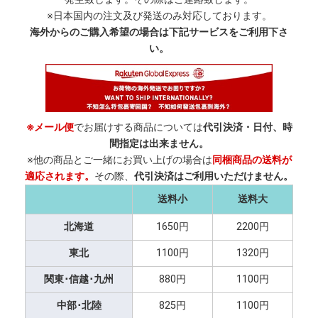
※日本国内の注文及び発送のみ対応しております。
海外からのご購入希望の場合は下記サービスをご利用下さ
い。
※メール便
でお届けする商品については
代引決済・日付、時
間指定は出来ません。
※他の商品とご一緒にお買い上げの場合は
同梱商品の送料が
適応されます。
その際、
代引決済はご利用いただけません。
送料小
送料大
北海道
1650円
2200円
東北
1100円
1320円
関東･信越･九州
880円
1100円
中部･北陸
825円
1100円