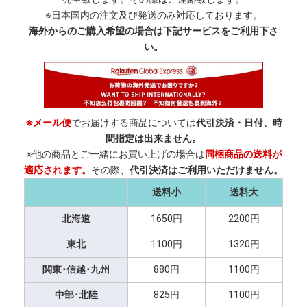
※日本国内の注文及び発送のみ対応しております。
海外からのご購入希望の場合は下記サービスをご利用下さ
い。
※メール便
でお届けする商品については
代引決済・日付、時
間指定は出来ません。
※他の商品とご一緒にお買い上げの場合は
同梱商品の送料が
適応されます。
その際、
代引決済はご利用いただけません。
送料小
送料大
北海道
1650円
2200円
東北
1100円
1320円
関東･信越･九州
880円
1100円
中部･北陸
825円
1100円