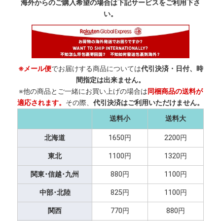
海外からのご購入希望の場合は下記サービスをご利用下さ
い。
※メール便
でお届けする商品については
代引決済・日付、時
間指定は出来ません。
※他の商品とご一緒にお買い上げの場合は
同梱商品の送料が
適応されます。
その際、
代引決済はご利用いただけません。
送料小
送料大
北海道
1650円
2200円
東北
1100円
1320円
関東･信越･九州
880円
1100円
中部･北陸
825円
1100円
関西
770円
880円