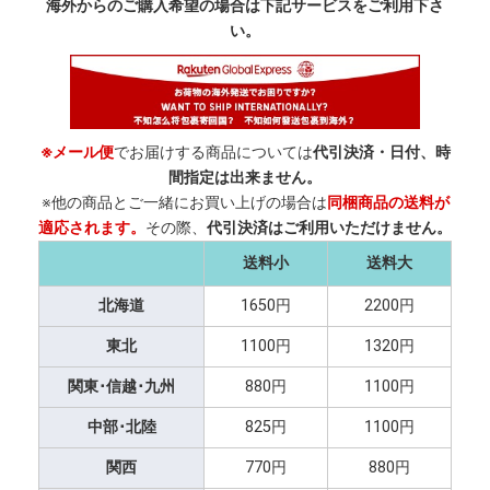
海外からのご購入希望の場合は下記サービスをご利用下さ
い。
※メール便
でお届けする商品については
代引決済・日付、時
間指定は出来ません。
※他の商品とご一緒にお買い上げの場合は
同梱商品の送料が
適応されます。
その際、
代引決済はご利用いただけません。
送料小
送料大
北海道
1650円
2200円
東北
1100円
1320円
関東･信越･九州
880円
1100円
中部･北陸
825円
1100円
関西
770円
880円