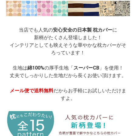
当店でも人気の
安心安全の日本製 枕カバー
に
新柄がたくさん登場しました！
インテリアとしても映えそうな華やかな枕カバーがそ
ろっています！
生地は
綿100%
の厚手生地「
スーパーCB
」を使用！
丈夫でしっかりした生地だから長くお使い頂けます。
メール便で送料無料
だからお手軽にお試しいただけま
すよ。