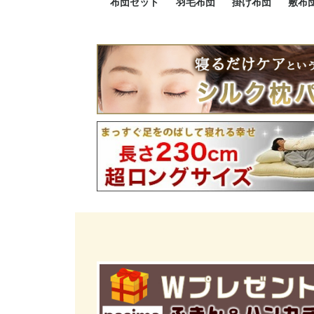
布団セット
羽毛布団
掛け布団
敷布
羽毛布団セット
小さい布団セット
大きい布団セット
掛け布団セット
敷布団セット
プレミアムゴールド
ロイヤルゴールド
エクセルゴールド
ニューゴールド
マザーダックダウン
マザーグースダウン
スーパーロングサイズ
洗える羽毛布団
肌掛け布団
防ダニ掛け布団
洗える掛け布団
小さい掛け布団
大きい掛け布団
肌掛け布団
2点セット
3点セット
4点セット
5点セット
6点セット
エクセルゴー
ロイヤルゴー
マザーダック
2点セット
3点セット
4点セット
6点セット
2点セット
3点セット
防ダ
小さ
大き
機能