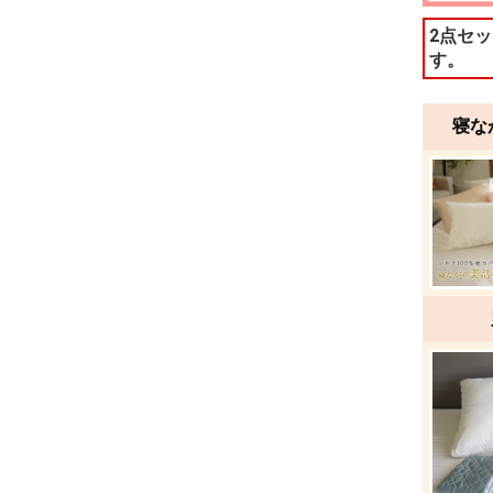
2点セ
す。
寝な