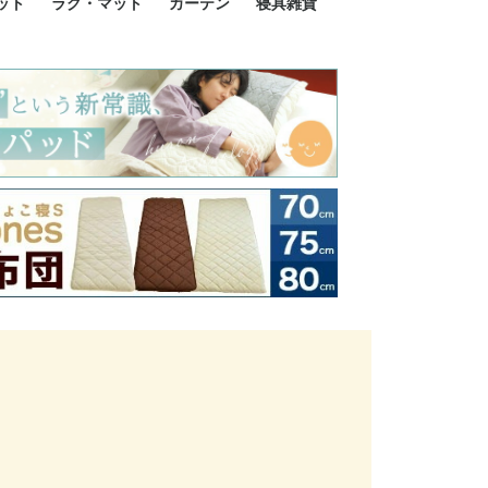
ット
ラグ・マット
カーテン
寝具雑貨
イズ
サイズ
ルサイズ
イズ
綿100%
ア 掛け布団カバー
ル 掛け布団カバー
ルロング 掛け布団
ブル 掛け布団カバ
 掛け布団カバー
ロング 掛け布団カ
ン 掛け布団カバー
掛け布団カバー
ア 敷布団カバー
ングル 敷布団カバ
ル 敷布団カバー
ルロング 敷布団カ
 敷布団カバー
0cm 枕カバー
3cm 枕カバー
0cm 枕カバー
 枕カバー
ル BOXシーツ
ルロング BOXシー
ブル BOXシーツ
 BOXシーツ
ーロング BOXシー
2点セット
3点セット
既成カーテンのサイズ
遮光カーテン
レース・シアーカーテン
Disney ディズニーカーテ
MOOMIN ムーミンカーテ
PEANUTS ピーナツカー
美容・化粧品
シルク寝具・雑貨
HURONテクノロジー リ
ソファカバー
ひざ掛け
パジャマ
クッション
玄関・フロアーマット
ペット用ベッド
インテリア
その他寝具雑貨
100×133～13
100×176～17
100×198～20
ミッキー MIC
プリンセス PR
プーさん Poo
アリス ALICE
ピーターパン P
ー
ン
ン
テン (SNOOPY スヌーピ
カバリー寝具
ー)