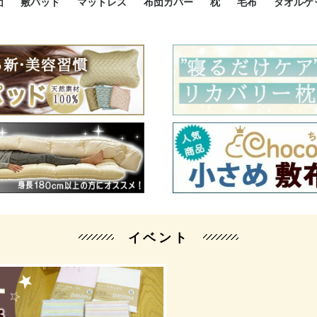
団
敷パッド
マットレス
布団カバー
枕
毛布
タオルケ
ルド
ルド
ダウン
ニ敷布団
い敷布団
い敷布団
性敷布団
シングルサイズ敷パッド
小さい敷パッド
大きい敷パッド
シルク敷パッド
枕パッド
シルク枕パッド
除湿シート
接触冷感パッド
暖かパッド
ガーゼケット
オーガニックコットン
ベッドパッド
パッドセット
70cm幅 ミニシングル
75cm幅 ショートセミシ
80cm幅 セミシングル
掛け布団カバー
敷布団カバー
枕カバー
BOXシーツ
防ダニカバー
クッションカバー
オーガニックコットン
カバーセット
小さめ 35×50cm
やや小さめ 35×55cm
普通 43×63cm
大きめ 50×70cm
パイプ枕
高反発枕
低反発枕
機能性枕・その他枕
ハーフサ
シングル
セミダブ
ダブルサ
接触冷感
天然素材 
ジュニ
シング
シング
セミダ
ダブル
ダブル
クィー
暖か 
ジュニ
セミシ
シング
シング
ダブル
35x5
43x6
50x7
シルク
シング
シング
セミダ
ダブル
スーパ
カバー
カバー
ングル
カバ
ー
バー
ー
バー
ツ
ツ
イベント