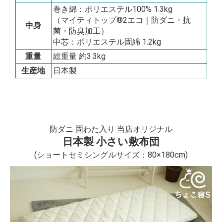
巻き綿：ポリエステル100% 1.3kg
（マイティトップ®2エコ｜防ダニ・抗
中身
菌・防臭加工）
中芯：ポリエステル固綿 1.2kg
重量
総重量 約3.3kg
生産地
日本製
防ダニ 固わた入り 当店オリジナル
日本製 小さい敷布団
(ショートセミシングルサイズ：80×180cm)