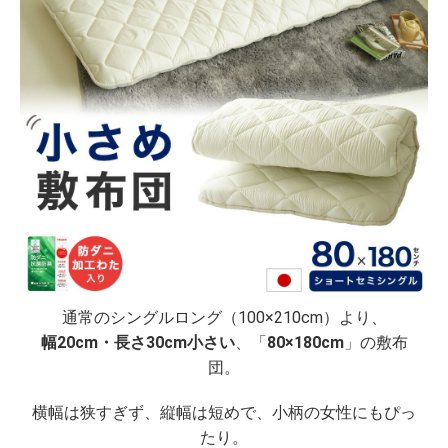
通常のシングルロング（100×210cm）より、
幅20cm・長さ30cm小さい
、「
80×180cm
」の敷布
団。
横幅は狭すぎず、縦幅は短めで、小柄の女性にもぴっ
たり。