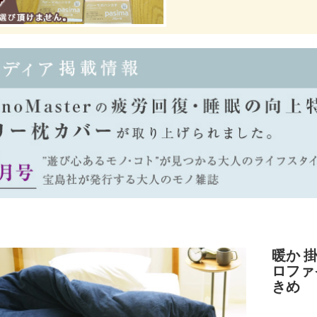
暖か 
ロファイ
きめ