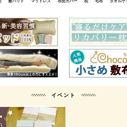
団
敷パッド
マットレス
布団カバー
枕
毛布
タオルケ
ルド
ルド
ダウン
ニ敷布団
い敷布団
い敷布団
性敷布団
シングルサイズ敷パッド
小さい敷パッド
大きい敷パッド
シルク敷パッド
枕パッド
シルク枕パッド
除湿シート
接触冷感パッド
暖かパッド
ガーゼケット
オーガニックコットン
ベッドパッド
パッドセット
70cm幅 ミニシングル
75cm幅 ショートセミシ
80cm幅 セミシングル
掛け布団カバー
敷布団カバー
枕カバー
BOXシーツ
防ダニカバー
クッションカバー
オーガニックコットン
カバーセット
小さめ 35×50cm
やや小さめ 35×55cm
普通 43×63cm
大きめ 50×70cm
パイプ枕
高反発枕
低反発枕
機能性枕・その他枕
ハーフサ
シングル
セミダブ
ダブルサ
接触冷感
天然素材 
ジュニ
シング
シング
セミダ
ダブル
ダブル
クィー
暖か 
ジュニ
セミシ
シング
シング
ダブル
35x5
43x6
50x7
シルク
シング
シング
セミダ
ダブル
スーパ
カバー
カバー
ングル
カバ
ー
バー
ー
バー
ツ
ツ
イベント