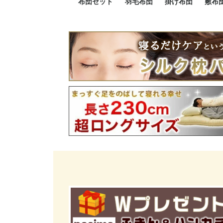
布団セット
羽毛布団
掛け布団
敷布
羽毛布団セット
小さい布団セット
大きい布団セット
掛け布団セット
敷布団セット
プレミアムゴールド
ロイヤルゴールド
エクセルゴールド
ニューゴールド
マザーダックダウン
マザーグースダウン
スーパーロングサイズ
洗える羽毛布団
肌掛け布団
防ダニ掛け布団
洗える掛け布団
小さい掛け布団
大きい掛け布団
肌掛け布団
2点セット
3点セット
4点セット
5点セット
6点セット
エクセルゴー
ロイヤルゴー
マザーダック
2点セット
3点セット
4点セット
6点セット
2点セット
3点セット
防ダ
小さ
大き
機能