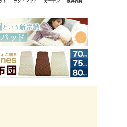
ット
ラグ・マット
カーテン
寝具雑貨
イズ
サイズ
ルサイズ
イズ
綿100%
ア 掛け布団カバー
ル 掛け布団カバー
ルロング 掛け布団
ブル 掛け布団カバ
 掛け布団カバー
ロング 掛け布団カ
ン 掛け布団カバー
掛け布団カバー
ア 敷布団カバー
ングル 敷布団カバ
ル 敷布団カバー
ルロング 敷布団カ
 敷布団カバー
0cm 枕カバー
3cm 枕カバー
0cm 枕カバー
 枕カバー
ル BOXシーツ
ルロング BOXシー
ブル BOXシーツ
 BOXシーツ
ーロング BOXシー
2点セット
3点セット
既成カーテンのサイズ
遮光カーテン
レース・シアーカーテン
Disney ディズニーカーテ
MOOMIN ムーミンカーテ
PEANUTS ピーナツカー
美容・化粧品
シルク寝具・雑貨
HURONテクノロジー リ
ソファカバー
ひざ掛け
パジャマ
クッション
玄関・フロアーマット
ペット用ベッド
インテリア
その他寝具雑貨
100×133～13
100×176～17
100×198～20
ミッキー MIC
プリンセス PR
プーさん Poo
アリス ALICE
ピーターパン P
ー
ン
ン
テン (SNOOPY スヌーピ
カバリー寝具
ー)