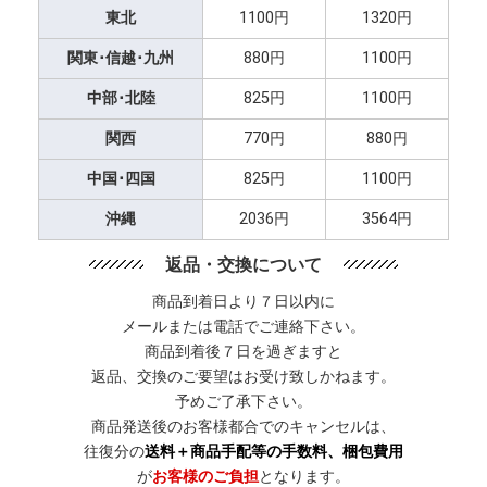
東北
1100円
1320円
関東･信越･九州
880円
1100円
中部･北陸
825円
1100円
関西
770円
880円
中国･四国
825円
1100円
沖縄
2036円
3564円
返品・交換について
商品到着日より７日以内に
メールまたは電話でご連絡下さい。
商品到着後７日を過ぎますと
返品、交換のご要望はお受け致しかねます。
予めご了承下さい。
商品発送後のお客様都合でのキャンセルは、
往復分の
送料＋商品手配等の手数料、梱包費用
が
お客様のご負担
となります。