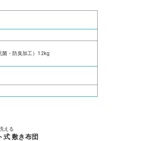
・抗菌・防臭加工）1.2kg
洗える
ト式 敷き布団