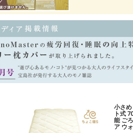
小さめ
ト式 7
能 ご
ア ウ