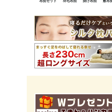
布団セット
羽毛布団
掛け布団
敷布
羽毛布団セット
小さい布団セット
大きい布団セット
掛け布団セット
敷布団セット
プレミアムゴールド
ロイヤルゴールド
エクセルゴールド
ニューゴールド
マザーダックダウン
マザーグースダウン
スーパーロングサイズ
洗える羽毛布団
肌掛け布団
防ダニ掛け布団
洗える掛け布団
小さい掛け布団
大きい掛け布団
肌掛け布団
2点セット
3点セット
4点セット
5点セット
6点セット
エクセルゴー
ロイヤルゴー
マザーダック
2点セット
3点セット
4点セット
6点セット
2点セット
3点セット
防ダ
小さ
大き
機能