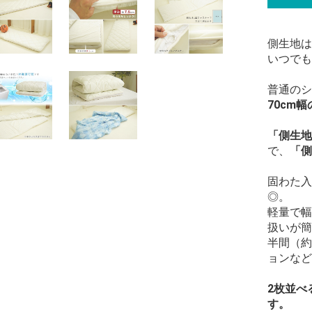
側生地は
いつでも
普通のシ
70cm
「側生地
で、
「側
固わた入
◎。
軽量で幅
扱いが簡
半間（約
ョンなど
2枚並べ
す。