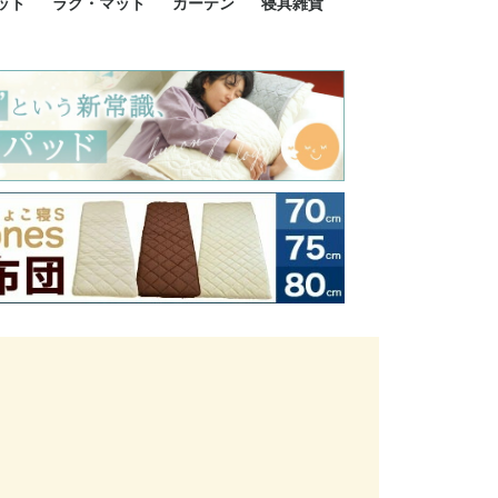
ット
ラグ・マット
カーテン
寝具雑貨
イズ
サイズ
ルサイズ
イズ
綿100%
ア 掛け布団カバー
ル 掛け布団カバー
ルロング 掛け布団
ブル 掛け布団カバ
 掛け布団カバー
ロング 掛け布団カ
ン 掛け布団カバー
掛け布団カバー
ア 敷布団カバー
ングル 敷布団カバ
ル 敷布団カバー
ルロング 敷布団カ
 敷布団カバー
0cm 枕カバー
3cm 枕カバー
0cm 枕カバー
 枕カバー
ル BOXシーツ
ルロング BOXシー
ブル BOXシーツ
 BOXシーツ
ーロング BOXシー
2点セット
3点セット
既成カーテンのサイズ
遮光カーテン
レース・シアーカーテン
Disney ディズニーカーテ
MOOMIN ムーミンカーテ
PEANUTS ピーナツカー
美容・化粧品
シルク寝具・雑貨
HURONテクノロジー リ
ソファカバー
ひざ掛け
パジャマ
クッション
玄関・フロアーマット
ペット用ベッド
インテリア
その他寝具雑貨
100×133～13
100×176～17
100×198～20
ミッキー MIC
プリンセス PR
プーさん Poo
アリス ALICE
ピーターパン P
ー
ン
ン
テン (SNOOPY スヌーピ
カバリー寝具
ー)