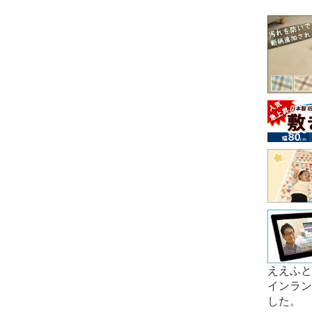
ええふと
インラン
した。