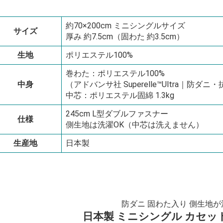
約70×200cm ミニシングルサイズ
サイズ
厚み 約7.5cm（固わた 約3.5cm）
生地
ポリエステル100%
巻わた：ポリエステル100%
中身
（アドバンサ社 Superelle™Ultra｜防ダニ
中芯：ポリエステル固綿 1.3kg
245cm L型ダブルファスナー
仕様
側生地は洗濯OK（中芯は洗えません）
生産地
日本製
防ダニ 固わた入り 側生地が
日本製 ミニシングル カセッ