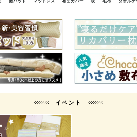
団
敷パッド
マットレス
布団カバー
枕
毛布
タオルケ
ルド
ルド
ダウン
ニ敷布団
い敷布団
い敷布団
性敷布団
シングルサイズ敷パッド
小さい敷パッド
大きい敷パッド
シルク敷パッド
枕パッド
シルク枕パッド
除湿シート
接触冷感パッド
暖かパッド
ガーゼケット
オーガニックコットン
ベッドパッド
パッドセット
70cm幅 ミニシングル
75cm幅 ショートセミシ
80cm幅 セミシングル
掛け布団カバー
敷布団カバー
枕カバー
BOXシーツ
防ダニカバー
クッションカバー
オーガニックコットン
カバーセット
小さめ 35×50cm
やや小さめ 35×55cm
普通 43×63cm
大きめ 50×70cm
パイプ枕
高反発枕
低反発枕
機能性枕・その他枕
ハーフサ
シングル
セミダブ
ダブルサ
接触冷感
天然素材 
ジュニ
シング
シング
セミダ
ダブル
ダブル
クィー
暖か 
ジュニ
セミシ
シング
シング
ダブル
35x5
43x6
50x7
シルク
シング
シング
セミダ
ダブル
スーパ
カバー
カバー
ングル
カバ
ー
バー
ー
バー
ツ
ツ
イベント