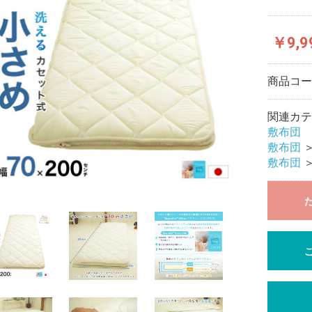
￥9,9
商品コ
関連カテ
敷布団
敷布団
敷布団