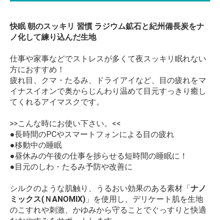
快眠 朝のスッキリ 習慣 ラジウム鉱石と紀州備長炭をナ
ノ化して練り込んだ生地
仕事や家事などでストレスが多くて夜スッキリ眠れない
方におすすめ！
疲れ目、クマ・たるみ、ドライアイなど、目の疲れをマ
イナスイオンで奥からじんわり温めて目元すっきり癒し
てくれるアイマスクです。
>>こんな時にお使い下さい。<<
●長時間のPCやスマートフォンによる目の疲れ
●移動中の睡眠
●昼休みの午後の仕事を捗らせる短時間の睡眠に！
●目元のしわ・たるみ予防や改善に
シルクのような肌触り、うるおい効果のある素材「
ナノ
ミックス(ＮANOMIX)
」を使用し、デリケート肌を生地
のこすれや刺激、かゆみから守ることでぐっすりと快適