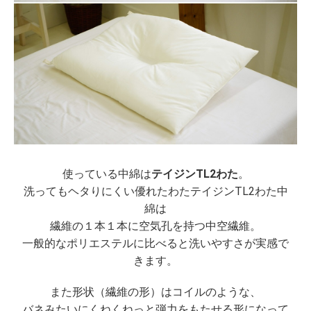
使っている中綿は
テイジンTL2わた
。
洗ってもヘタりにくい優れたわたテイジンTL2わた中
綿は
繊維の１本１本に空気孔を持つ中空繊維。
一般的なポリエステルに比べると洗いやすさが実感で
きます。
また形状（繊維の形）はコイルのような、
バネみたいにくねくねっと弾力をもたせる形になって