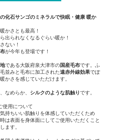
の化石サンゴのミネラルで快眠・健康 暖か
暖かさとも最高！
ら出られなくなるぐらい暖か！
さない！
布
が今年も登場です！
地
である大阪府泉大津市の
国産毛布
です。ふ
毛並みと毛布に加工された
遠赤外線効果
でぽ
暖かさを感じていただけます。
、なめらか、
シルクのような肌触り
です。
ご使用について
気持ちいい肌触りを体感していただくため
時は表面を身体面にしてご使用いただくこと
します。