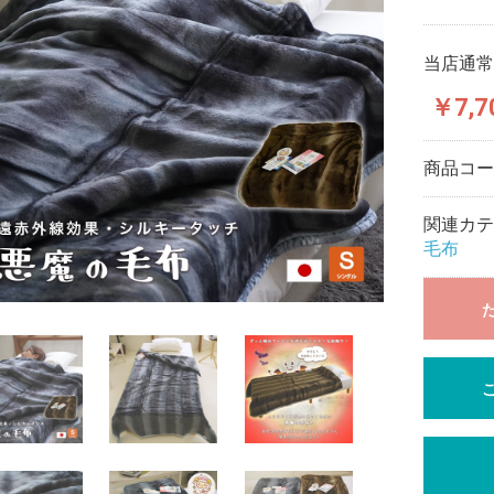
当店通常
￥7,7
商品コ
関連カテ
毛布