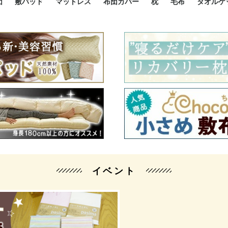
団
敷パッド
マットレス
布団カバー
枕
毛布
タオルケ
ルド
ルド
ダウン
ニ敷布団
い敷布団
い敷布団
性敷布団
シングルサイズ敷パッド
小さい敷パッド
大きい敷パッド
シルク敷パッド
枕パッド
シルク枕パッド
除湿シート
接触冷感パッド
暖かパッド
ガーゼケット
オーガニックコットン
ベッドパッド
パッドセット
70cm幅 ミニシングル
75cm幅 ショートセミシ
80cm幅 セミシングル
掛け布団カバー
敷布団カバー
枕カバー
BOXシーツ
防ダニカバー
クッションカバー
オーガニックコットン
カバーセット
小さめ 35×50cm
やや小さめ 35×55cm
普通 43×63cm
大きめ 50×70cm
パイプ枕
高反発枕
低反発枕
機能性枕・その他枕
ハーフサ
シングル
セミダブ
ダブルサ
接触冷感
天然素材 
ジュニ
シング
シング
セミダ
ダブル
ダブル
クィー
暖か 
ジュニ
セミシ
シング
シング
ダブル
35x5
43x6
50x7
シルク
シング
シング
セミダ
ダブル
スーパ
カバー
カバー
ングル
カバ
ー
バー
ー
バー
ツ
ツ
イベント