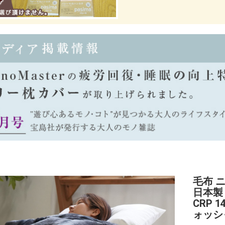
毛布 
日本製
CRP 
ォッシ