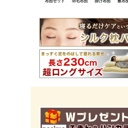
布団セット
羽毛布団
掛け布団
敷布
羽毛布団セット
小さい布団セット
大きい布団セット
掛け布団セット
敷布団セット
プレミアムゴールド
ロイヤルゴールド
エクセルゴールド
ニューゴールド
マザーダックダウン
マザーグースダウン
スーパーロングサイズ
洗える羽毛布団
肌掛け布団
防ダニ掛け布団
洗える掛け布団
小さい掛け布団
大きい掛け布団
肌掛け布団
2点セット
3点セット
4点セット
5点セット
6点セット
エクセルゴー
ロイヤルゴー
マザーダック
2点セット
3点セット
4点セット
6点セット
2点セット
3点セット
防ダ
小さ
大き
機能