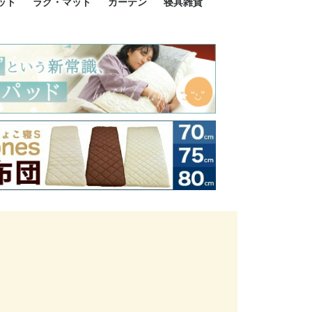
ット
ラグ・マット
カーテン
寝具雑貨
イズ
サイズ
ルサイズ
イズ
綿100%
ア 掛け布団カバー
ル 掛け布団カバー
ルロング 掛け布団
ブル 掛け布団カバ
 掛け布団カバー
ロング 掛け布団カ
ン 掛け布団カバー
掛け布団カバー
ア 敷布団カバー
ングル 敷布団カバ
ル 敷布団カバー
ルロング 敷布団カ
 敷布団カバー
0cm 枕カバー
3cm 枕カバー
0cm 枕カバー
 枕カバー
ル BOXシーツ
ルロング BOXシー
ブル BOXシーツ
 BOXシーツ
ーロング BOXシー
2点セット
3点セット
既成カーテンのサイズ
遮光カーテン
レース・シアーカーテン
Disney ディズニーカーテ
MOOMIN ムーミンカーテ
PEANUTS ピーナツカー
美容・化粧品
シルク寝具・雑貨
HURONテクノロジー リ
ソファカバー
ひざ掛け
パジャマ
クッション
玄関・フロアーマット
ペット用ベッド
インテリア
その他寝具雑貨
100×133～13
100×176～17
100×198～20
ミッキー MIC
プリンセス PR
プーさん Poo
アリス ALICE
ピーターパン P
ー
ン
ン
テン (SNOOPY スヌーピ
カバリー寝具
ー)