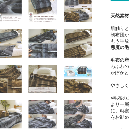
天然素材
肌触りと
朝布団か
もう手放
悪魔の毛
毛布の産
わふわの
かぽかと
やさしく
※毛布の
より一層
に、就寝
をお勧め